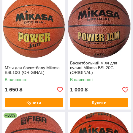
Баскетбольний м'яч для
М'яч для баскетболу Mikasa
вулиці Mikasa BSL20G
BSL10G (ORIGINAL)
(ORIGINAL)
В наявності
В наявності
1 650
1 000
₴
₴
Купити
Купити
–38%