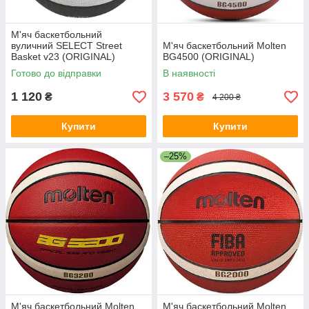
М'яч баскетбольний
вуличний SELECT Street
М'яч баскетбольний Molten
Basket v23 (ORIGINAL)
BG4500 (ORIGINAL)
Готово до відправки
В наявності
1 120
3 570
₴
₴
4 200 ₴
Купити
Купити
–25%
М'яч баскетбольний Molten
М'яч баскетбольний Molten