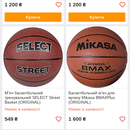
1 200
1 200
₴
₴
Купити
Купити
М'яч баскетбольний
Баскетбольний м'яч для
тренувальний SELECT Street
вулиці Mikasa BMAXPlus
Basket (ORIGINAL)
(ORIGINAL)
Немає в наявності
Немає в наявності
549
1 600
₴
₴