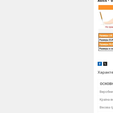
A
sics - 
Характ
ОСНОВН
Виробни
Країна 
Вікова г