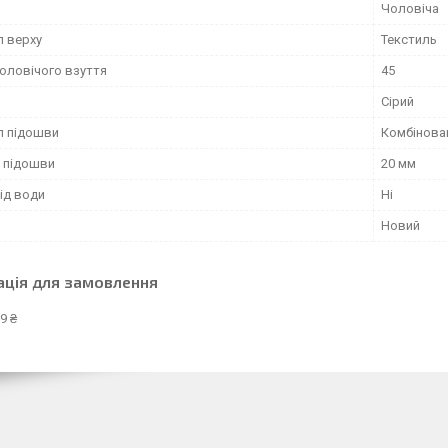
Чоловіча
л верху
Текстиль
чоловічого взуття
45
Сірий
л підошви
Комбінова
 підошви
20 мм
ід води
Ні
Новий
ація для замовлення
9 ₴