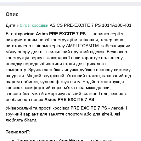
Опис
Дитячі
бігові кросівки
ASICS PRE-EXCITE 7 PS 1014A180-401
Бігові кросівки
Asics PRE EXCITE 7 P
S
— новинка серії з
використанням нової конструкції міжпідошви, тепер вона
виготовлена з піноматеріалу AMPLIFOAMTM забезпечуючи
м'яку опору для ніг і сильніший пружний відскок. Безшовна
конструкція верху з жакардової сітки гарантує поліпшену
посадку передньої частини стопи для тривалого
комфорту. Зручна застібка-липучка дублює основну систему
шнурівки. Міцний внутрішній п'ятковий стакан, захований під
шаром набивки, чудово фіксує п'яту.
Надійна конструкція
кросівок, комфортний верх, м'яка піна міжпідошви,
зносостійка гума й амортизувальний силікон Гель, ключові
особливості нових
Asics
PRE EXCITE 7 P
S
.
Універсальні та прості кросівки
PRE EXCITE 7 P
S
- легкий і
зручний варіант
для заняття спортом або
для дітей, які
люблять бігати.
Технології
:
Проміжна підошва AmpliFoam
— забезпечує