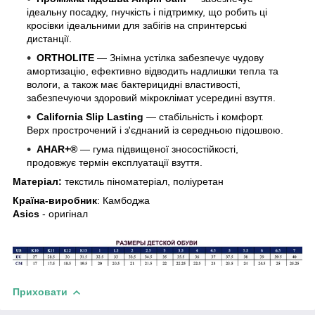
ідеальну посадку, гнучкість і підтримку, що робить ці
кросівки ідеальними для забігів на спринтерські
дистанції.
ORTHOLITE
—
Знімна устілка забезпечує чудову
амортизацію, ефективно відводить надлишки тепла та
вологи, а також має бактерицидні властивості,
забезпечуючи здоровий мікроклімат усередині взуття.
California
Slip
Lasting
— стабільність і комфорт.
Верх прострочений і з'єднаний із середньою підошвою.
AHAR+®
— гума підвищеної зносостійкості,
продовжує термін експлуатації взуття.
Матеріал:
текстиль піноматеріал, поліуретан
Країна-виробник
: Камбоджа
Asics
- оригінал
Приховати