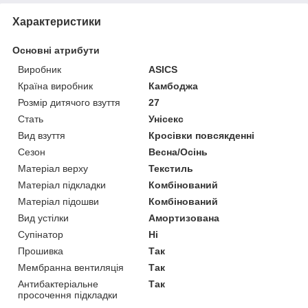
Характеристики
Основні атрибути
Виробник
ASICS
Країна виробник
Камбоджа
Розмір дитячого взуття
27
Стать
Унісекс
Вид взуття
Кросівки повсякденні
Сезон
Весна/Осінь
Матеріал верху
Текстиль
Матеріал підкладки
Комбінований
Матеріал підошви
Комбінований
Вид устілки
Амортизована
Супінатор
Ні
Прошивка
Так
Мембранна вентиляція
Так
Антибактеріальне
Так
просочення підкладки