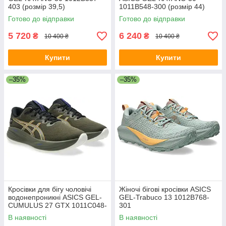
403 (розмір 39,5)
1011B548-300 (розмір 44)
Готово до відправки
Готово до відправки
5 720
6 240
₴
₴
10 400 ₴
10 400 ₴
Купити
Купити
–35%
–35%
Кросівки для бігу чоловічі
Жіночі бігові кросівки ASICS
водонепроникні ASICS GEL-
GEL-Trabuco 13 1012B768-
CUMULUS 27 GTX 1011C048-
301
200
В наявності
В наявності