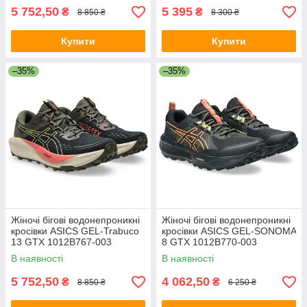
5 752,50
5 395
₴
₴
8 850 ₴
8 300 ₴
Купити
Купити
–35%
–35%
Жіночі бігові водонепроникні
Жіночі бігові водонепроникні
кросівки ASICS GEL-Trabuco
кросівки ASICS GEL-SONOMA
13 GTX 1012B767-003
8 GTX 1012B770-003
В наявності
В наявності
5 752,50
4 062,50
₴
₴
8 850 ₴
6 250 ₴