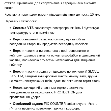
стежок.
Призначені для спортсменів з середнім або високим
вагою.
Кросівки з перепадом висоти підошви від п'яти до носка 10 мм.
Переваги і технології:
Система VTS
забезпечує повітропроникність і підтримує
температуру стопи незмінною.
Верх
оснащений захисною сіткою, що запобігає
попаданню сторонніх предметів всередину кросівок.
Верхня частина
виготовлена з повітропроникного
нейлону і ділянок замші на основі мікрофібри в центральній
частині, посиленою сітчастим матеріалом для зміцнення
нейлону.
Верхня частина
зшита з підошвою по технології GLOVE
SYSTEM, завдяки якій кросівки мають меншу вагу, зручні і
не мають виступаючих швів, здатних викликати тертя стопи.
Носок
захищений спаянным термопластичним
поліуретаном за технологією PROTECTION для
протистояння ударів.
Особливий задник
FIX COUNTER забезпечує стійкість
п'яти на нерівних поверхнях, захист і комфорт.