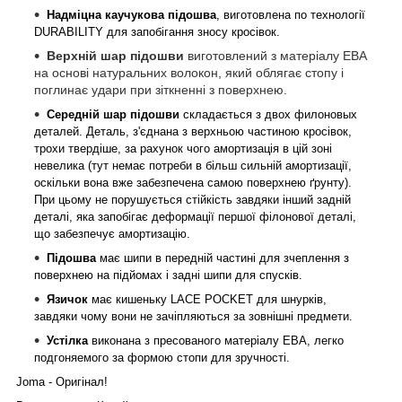
Надміцна каучукова підошва
, виготовлена по технології
DURABILITY для запобігання зносу кросівок.
Верхній шар підошви
виготовлений з матеріалу ЕВА
на основі натуральних волокон, який облягає стопу і
поглинає удари при зіткненні з поверхнею.
Середній шар підошви
складається з двох филоновых
деталей. Деталь, з'єднана з верхньою частиною кросівок,
трохи твердіше, за рахунок чого амортизація в цій зоні
невелика (тут немає потреби в більш сильній амортизації,
оскільки вона вже забезпечена самою поверхнею ґрунту).
При цьому не порушується стійкість завдяки інший задній
деталі, яка запобігає деформації першої філонової деталі,
що забезпечує амортизацію.
Підошва
має шипи в передній частині для зчеплення з
поверхнею на підйомах і задні шипи для спусків.
Язичок
має кишеньку LACE POCKET для шнурків,
завдяки чому вони не зачіпляються за зовнішні предмети.
Устілка
виконана з пресованого матеріалу ЕВА, легко
подгоняемого за формою стопи для зручності.
Joma - Оригінал!