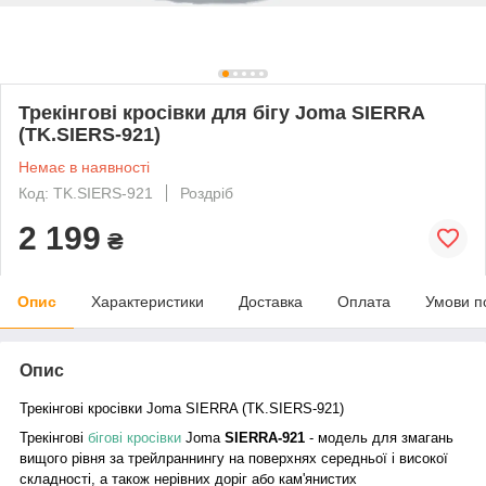
Трекінгові кросівки для бігу Joma SIERRA
(TK.SIERS-921)
Немає в наявності
Код: TK.SIERS-921
Роздріб
2 199
₴
Опис
Характеристики
Доставка
Оплата
Умови п
Опис
Трекінгові кросівки Joma SIERRA (TK.SIERS-921)
Трекінгові
бігові кросівки
Joma
SIERRA
-921
-
модель для змагань
вищого рівня за трейлраннингу на поверхнях середньої і високої
складності, а також нерівних доріг або кам'янистих