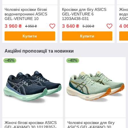
Чоловічі кросівки бігові
Кросівки для бігу ASICS
Жіно
водонепроникні ASICS
GEL-VENTURE 6
водо
GEL-VENTURE 10
1203A438-031
ASI
WATERPROOF 1011B965-
GTX
3 960
3 640
4 0
₴
₴
4 950 ₴
5 200 ₴
002 (розмір 44)
Купити
Купити
Акційні пропозиції та новинки
–45%
–40%
Жіночі бігові кросівки ASICS
Чоловічі кросівки для бігу
GEL-KAYANO 30 1012B357-
ASICS GEL-KAYANO 30