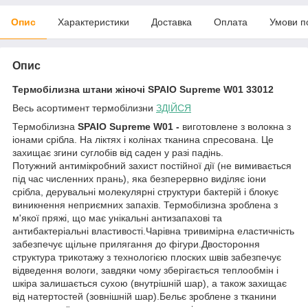
Опис
Характеристики
Доставка
Оплата
Умови п
Опис
Термобілизна штани жіночі
SPAIO Supreme W01 33012
Весь асортимент термобілизни
ЗДІЙСЯ
Термобілизна
SPAIO Supreme W01 -
виготовлене з волокна з
іонами срібла. На ліктях і колінах тканина спресована. Це
захищає згини суглобів від саден у разі падінь.
Потужний антимікробний захист постійної дії (не вимивається
під час численних прань), яка безперервно виділяє іони
срібла, дерувальні молекулярні структури бактерій і блокує
виникнення неприємних запахів. Термобілизна зроблена з
м'якої пряжі, що має унікальні антизапахові та
антибактеріальні властивості.Чарівна тривимірна еластичність
забезпечує щільне прилягання до фігури.Двостороння
структура трикотажу з технологією плоских швів забезпечує
відведення вологи, завдяки чому зберігається теплообмін і
шкіра залишається сухою (внутрішній шар), а також захищає
від натертостей (зовнішній шар).Бельє зроблене з тканини