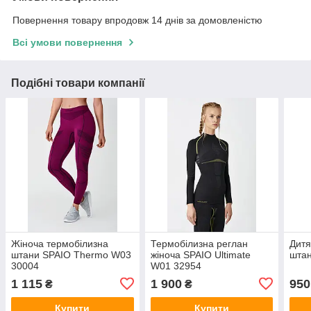
Повернення товару впродовж 14 днів за домовленістю
Всі умови повернення
Подібні товари компанії
Жіноча термобілизна
Термобілизна реглан
Дитя
штани SPAIO Thermo W03
жіноча SPAIO Ultimate
штан
30004
W01 32954
1 115
1 900
950
₴
₴
Купити
Купити