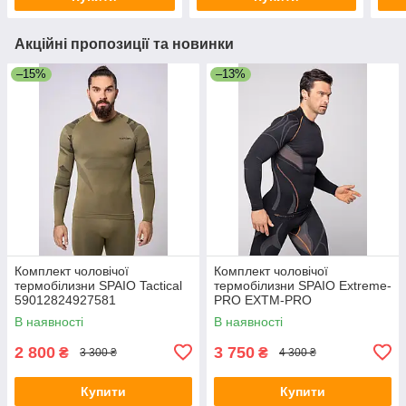
Акційні пропозиції та новинки
–15%
–13%
Комплект чоловічої
Комплект чоловічої
термобілизни SPAIO Tactical
термобілизни SPAIO Extreme-
59012824927581
PRO EXTM-PRO
В наявності
В наявності
2 800
3 750
₴
₴
3 300 ₴
4 300 ₴
Купити
Купити