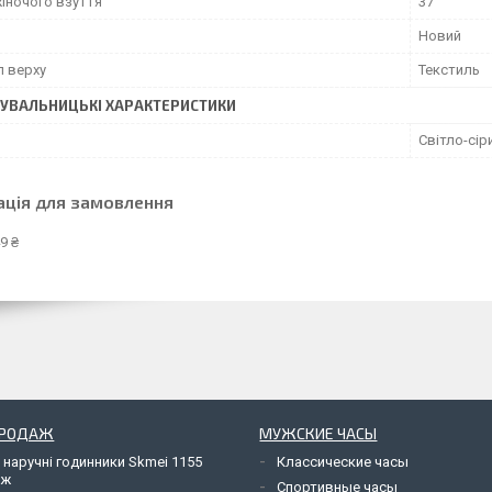
жіночого взуття
37
Новий
л верху
Текстиль
УВАЛЬНИЦЬКІ ХАРАКТЕРИСТИКИ
Світло-сір
ація для замовлення
9 ₴
ПРОДАЖ
МУЖСКИЕ ЧАСЫ
 наручні годинники Skmei 1155
Классические часы
яж
Спортивные часы