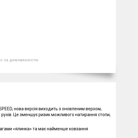
ів
за домовленістю
 SPEED, нова версія виходить з оновленим верхом,
их рухів. Це зменшує ризик можливого натирання стопи,
гзагами «ялинка» та має найменше ковзання