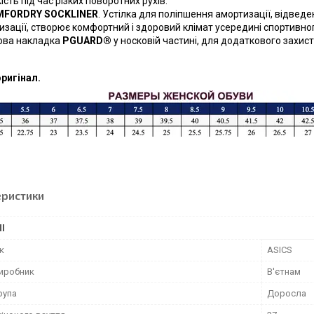
сть під час різких поворотних рухів.
FORDRY SOCKLINER
. Устілка для поліпшення амортизації, відвед
изації, створює комфортний і здоровий клімат усередині спортивног
ова накладка
PGUARD®
у носковій частині, для додаткового захист
оригінал.
еристики
І
к
ASICS
виробник
В'єтнам
рупа
Доросла