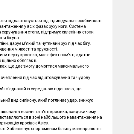
гія підлаштовується під індивідуальні особливості
вантаження у всіх фазах руху ноги. Система
а скручування стопи, підтримує склепіння стопи,
ння бігуна.
ни, дарує м'який та чутливий рух під час бігу.
шення м'якості та пружності.
ини верху кросівка, має ефект пам'яті, здатне
щільно облягає її.
рямках, що дає змогу домогтися максимального
 зчеплення під час відштовхування та чудову
й і з'єднаний із середньою підошвою, що
іальний вид силікону, який поглинає удар, знижує
ашовані в носінні та п'яті кросівка, завдяки чому
ю вставляються в зоні найбільшого навантаження на
ортизацію кросівок Asics.
ості. Забезпечує спортсменам більшу маневровість і