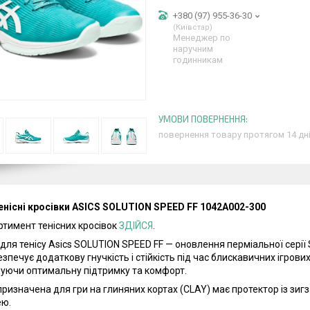
+380 (97) 955-36-30
Київстар
Менеджер по
наручним
годинникам
повернення товару протягом 14 дн
енісні кросівки ASICS SOLUTION SPEED FF 1042A002-300
ртимент тенісних кросівок
ЗДІЙСЯ
.
 для тенісу Asics SOLUTION SPEED FF — оновлення перміальної серії
езпечує додаткову гнучкість і стійкість під час блискавичних ігров
уючи оптимальну підтримку та комфорт.
ризначена для гри на глиняних кортах (CLAY) має протектор із зи
ею.