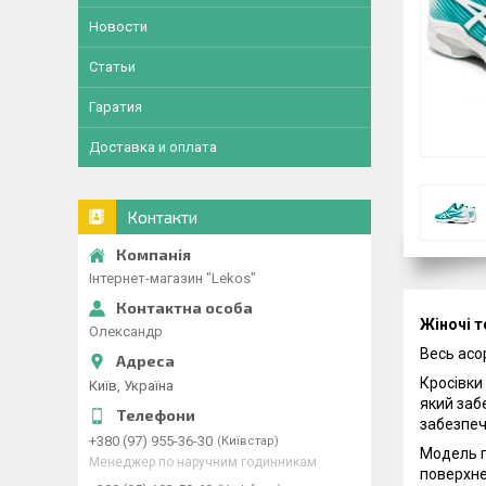
Новости
Статьи
Гаратия
Доставка и оплата
Контакти
Інтернет-магазин "Lekos"
Жіночі т
Олександр
Весь асо
Кросівки
Київ, Україна
який заб
забезпеч
+380 (97) 955-36-30
Київстар
Модель п
Менеджер по наручним годинникам
поверхн