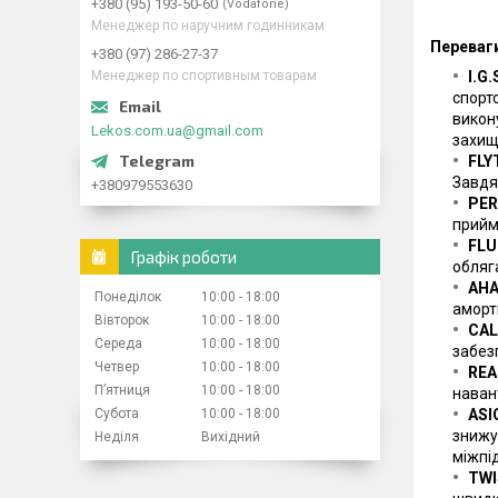
+380 (95) 193-50-60
Vodafone
Менеджер по наручним годинникам
Переваги
+380 (97) 286-27-37
Менеджер по спортивным товарам
I.G
спорт
викону
Lekos.com.ua@gmail.com
захищ
FLY
Завдя
+380979553630
PER
прийм
FLU
Графік роботи
обляг
AHA
Понеділок
10:00
18:00
аморт
Вівторок
10:00
18:00
CAL
Середа
10:00
18:00
забезп
Четвер
10:00
18:00
REA
Пʼятниця
10:00
18:00
наван
Субота
10:00
18:00
ASI
знижу
Неділя
Вихідний
міжпід
TW