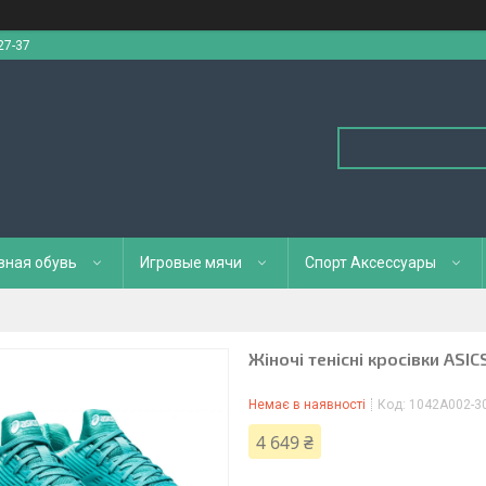
27-37
вная обувь
Игровые мячи
Спорт Аксессуары
Жіночі тенісні кросівки AS
Немає в наявності
Код:
1042A002-3
4 649 ₴