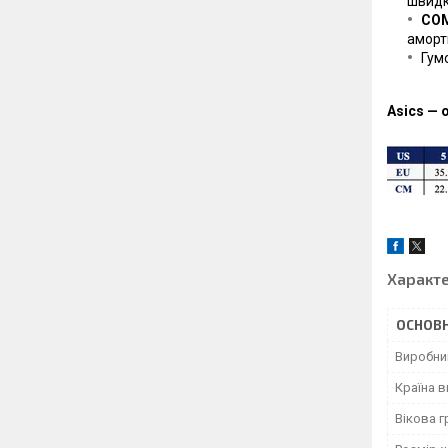
швидкі
COM
аморт
Гум
Asics — 
Характ
ОСНОВН
Виробни
Країна 
Вікова г