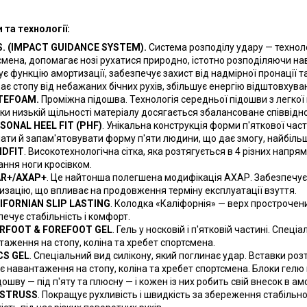
 та технології:
.S. (IMPACT GUIDANCE SYSTEM).
Система розподілу удару — техноло
смена, допомагає нозі рухатися природно, істотно розподіляючи на
є функцію амортизації, забезпечує захист від надмірної пронації т
ає стопу від небажаних бічних рухів, збільшує енергію відштовхува
TEFOAM.
Проміжна підошва. Технологія середньої підошви з легкої пі
ки низькій щільності матеріалу досягається збалансоване співвідно
SONAL HEEL FIT (PHF)
. Унікальна конструкція форми п'яткової част
ати й запам'ятовувати форму п'яти людини, що дає змогу, найбільш 
IDFIT
. Високотехнологічна сітка, яка розтягується в 4 різних нап
ання ноги кросівком.
R+/АХАР+
. Це найтонша полегшена модифікація АХАР. Забезпечує
изацію, що впливає на продовження терміну експлуатації взуття.
IFORNIAN SLIP LASTING
. Колодка «Каліфорнія» — верх прострочени
ечує стабільність і комфорт.
RFOOT & FOREFOOT GEL
. Гель у носковій і п'ятковій частині. Спец
таження на стопу, коліна та хребет спортсмена.
CS GEL
. Спеціальний вид силікону, який поглинає удар. Вставки розт
є навантаження на стопу, коліна та хребет спортсмена. Блоки гел
ошву — під п'яту та плюсну — і кожен із них робить свій внесок в ам
ISTRUSS
. Покращує рухливість і швидкість за збереження стабільн