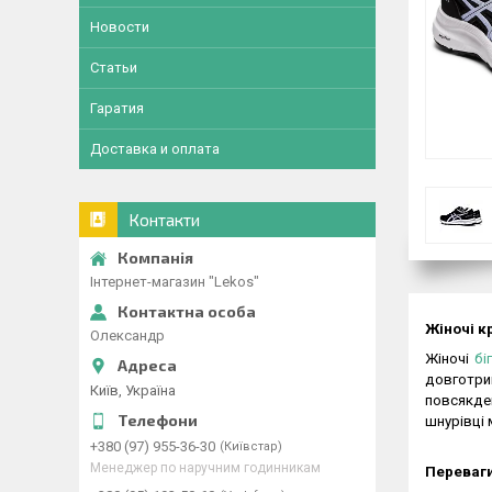
Новости
Статьи
Гаратия
Доставка и оплата
Контакти
Інтернет-магазин "Lekos"
Жіночі к
Олександр
Жіночі
бі
довготри
Київ, Україна
повсякден
шнурівці
+380 (97) 955-36-30
Київстар
Менеджер по наручним годинникам
Переваги 