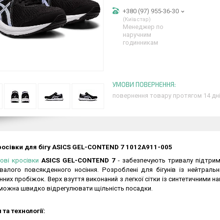
+380 (97) 955-36-30
Київстар
Менеджер по
наручним
годинникам
повернення товару протягом 14 дн
росівки для бігу ASICS GEL-CONTEND 7
1012A911-005
гові кросівки
ASICS GEL-CONTEND 7
- забезпечують тривалу підтрим
валого повсякденного носіння. Розроблені для бігунів із нейтраль
них пробіжок. Верх взуття виконаний з легкої сітки із синтетичними 
 можна швидко відрегулювати щільність посадки.
та технології: