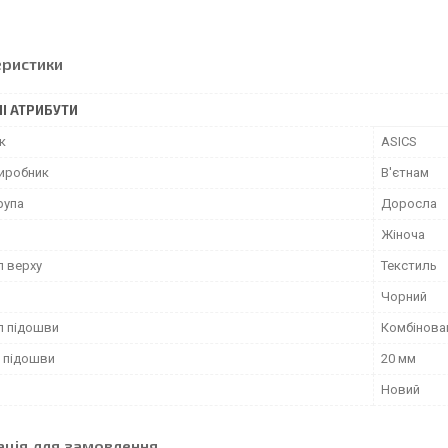
еристики
І АТРИБУТИ
к
ASICS
виробник
В'єтнам
рупа
Доросла
Жіноча
л верху
Текстиль
Чорний
л підошви
Комбінова
 підошви
20 мм
Новий
ація для замовлення