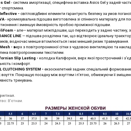
cs Gel
-
система амортизації, специфічна в
ставка Asics Gel у задній час
т спортсмена.
eflective -
світловідбивні елементи гарантують безпеку за умов погано
VA
- н
ромезувальна підошва виготовлена зі спіненого матеріалу для п
стиснення і зменшує ймовірність пробою проміжної підошви.
liFoam
-
але
— матеріал міжпідошви, що переходить у задню частину, з
DANCE LINE
— підошва розділена так, що відтворює ідеальну траєкто
ників, водночас менше втомлюється і має менший ризик травмування.
l Mesh
- в
ерх з повітропроникної сітки з чудовою вентиляцією та накла
лена повітропроникним текстилем.
fornian Slip Lasting -
колодка Каліфорнія, верх якої прострочений і з'
ьність і комфорт.
L CLUTCHING SYSTEM -
екзоскелетний задник спеціальний формований 
 взуття. Покращує посадку між взуттям і п'ятою, обмежуючи її зміщенн
вність тренувань.
ригінал.
во: В'єтнам.