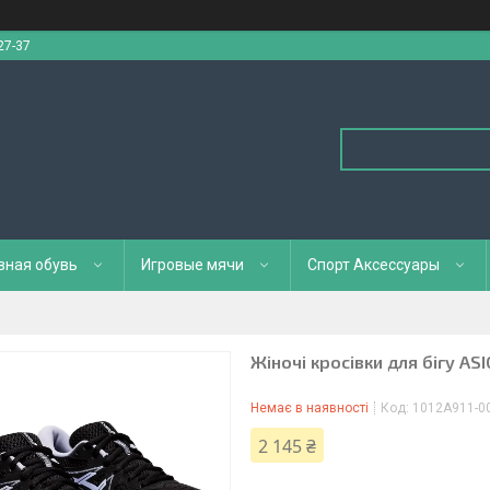
27-37
вная обувь
Игровые мячи
Спорт Аксессуары
Жіночі кросівки для бігу A
Немає в наявності
Код:
1012A911-0
2 145 ₴