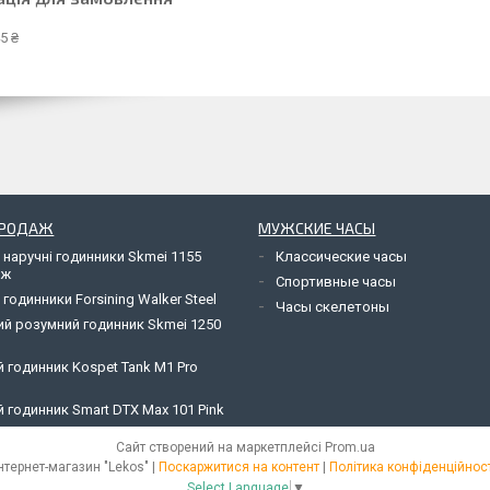
5 ₴
ПРОДАЖ
МУЖСКИЕ ЧАСЫ
 наручні годинники Skmei 1155
Классические часы
яж
Спортивные часы
 годинники Forsining Walker Steel
Часы скелетоны
ий розумний годинник Skmei 1250
 годинник Kospet Tank M1 Pro
 годинник Smart DTX Max 101 Pink
Сайт створений на маркетплейсі
Prom.ua
Інтернет-магазин "Lekos" |
Поскаржитися на контент
|
Політика конфіденційност
Select Language
▼