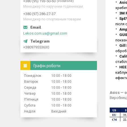
+380 (95) 193-50-60
Vodafone
Asi
Менеджер по наручним годинникам
хребе
3М R
+380 (97) 286-27-37
SpE
Менеджер по спортивным товарам
після 
Amp
Lekos.com.ua@gmail.com
GUI
показ
Gil
+380979553630
оброб
Cali
стабіл
Графік роботи
HEE
каблук
Понеділок
10:00
18:00
ефекти
Вівторок
10:00
18:00
Середа
10:00
18:00
Asics — о
Четвер
10:00
18:00
Виробницт
Пʼятниця
10:00
18:00
Субота
10:00
18:00
Неділя
Вихідний