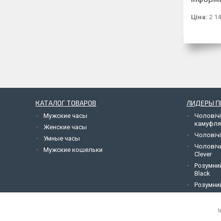
Ціна:
2 14
КАТАЛОГ ТОВАРОВ
ЛИДЕРЫ 
Мужские часы
Чоловічі
камуфл
Женские часы
Чоловічі
Умные часы
Чоловіч
Мужские кошельки
Clever
Розумний
Black
Розумний