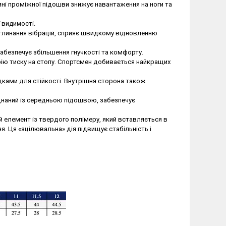
тині проміжної підошви знижує навантаження на ноги та
ї видимості.
оглинання вібрацій, сприяє швидкому відновленню
абезпечує збільшення гнучкості та комфорту.
рію тиску на стопу. Спортсмен добивається найкращих
дками для стійкості. Внутрішня сторона також
єднаний із середньою підошвою, забезпечує
елемент із твердого полімеру, який вставляється в
я. Ця «зцілювальна» дія підвищує стабільність і