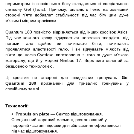
периметром із зовнішнього боку складається зі спеціального
силікону Gel (Гель). Причому, щільність Гелю на зовнішній
стороні п'яти добавлет стабільності під час бігу цим дуже
м'яким і міцним кросівкам.
Quantum 180 повністю відрізняється від інших кросівок Asics.
Під час кожного кроку відчувається невелика твердість під
ногами, але щойно ви починаєте бігти, починають
проявлятися властивості гелю, і ви відчуваєте м'якість від
п'яти до носка.С
устілка виготовлена з того ж дуже м'якого
матеріалу, що й у моделі Nimbus 17. Верх виготовлений за
безшовною технологією.
Ці кросівки не створені для швидкісних тренувань.
Gel
Quantum 180
призначені для тривалих тренувань у
спокійному темпі.
Технології:
Propulsion plate
— Сектор відштовхування.
Спеціальний жорсткий елемент, розташований у
передній частині підошви для збільшення ефективності
під час відштовхування.