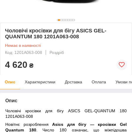
Чоловічі кросівки для бігу ASICS GEL-
QUANTUM 180 1201A063-008
Немає в наявності
Код: 1201A063-008
Роздріб
4 620
₴
Опис
Характеристики
Доставка
Оплата
Умови п
Опис
Чоловічі кросівки для бігу ASICS GEL-QUANTUM 180
1201A063-008
Новітнє розроблення
Asics для бігу — кросівки Gel
Quantum 180
. Число 180 означає, що міжпідошва