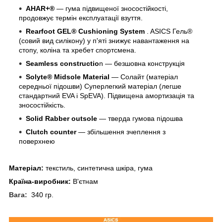
AHAR+®
— гума підвищеної зносостійкості,
продовжує термін експлуатації взуття.
Rearfoot GEL® Cushioning System
. ASICS Гель®
(совий вид силікону) у п'яті знижує навантаження на
стопу, коліна та хребет спортсмена.
Seamless constructio
n — безшовна конструкція
Solyte® Midsole Material
— Солайт (матеріал
середньої підошви) Суперлегкий матеріал (легше
стандартний EVA і SpEVA). Підвищена амортизація та
зносостійкість.
Solid Rabber outsole
— тверда гумова підошва
Clutch counter
— збільшення зчеплення з
поверхнею
Матеріал:
текстиль, синтетична шкіра, гума
Країна-виробник:
В'єтнам
Вага:
340 гр.