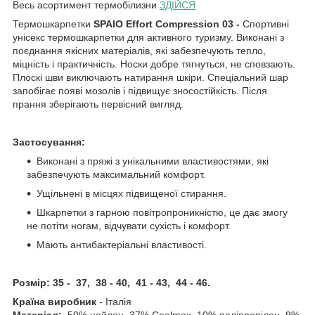
Весь асортимент термобілизни
ЗДІЙСЯ
Термошкарпетки
SPAIO Effort Compression 03
-
Спортивні
унісекс термошкарпетки для активного туризму. Виконані з
поєднання якісних матеріалів, які забезпечують тепло,
міцність і практичність. Носки добре тягнуться, не сповзають.
Плоскі шви виключають натирання шкіри. Спеціальний шар
запобігає появі мозолів і підвищує зносостійкість. Після
прання зберігають первісний вигляд.
Застосування:
Виконані з пряжі з унікальними властивостями, які
забезпечують максимальний комфорт.
Ущільнені в місцях підвищеної стирання.
Шкарпетки з гарною повітропроникністю, це дає змогу
не потіти ногам, відчувати сухість і комфорт.
Мають антибактеріальні властивості.
Розмір: 35 - 37, 38 - 40, 41 - 43, 44 - 46.
Країна виробник
- Італія
Матеріал:
50% нейлон, 37% Coolmax, 10% поліпропілен, 9%