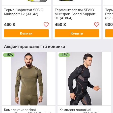
Термошкарпетки SPAIO
Термошкарпетки SPAIO
Тер
Multisport 12 (33142)
Multisport Speed Support
Effo
01 (41864)
(329
460
450
600
₴
₴
Купити
Купити
Акційні пропозиції та новинки
–15%
–13%
Комплект чоловічої
Комплект чоловічої