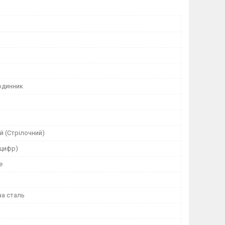
одинник
й
й (Стрілочний)
 цифр)
е
а сталь