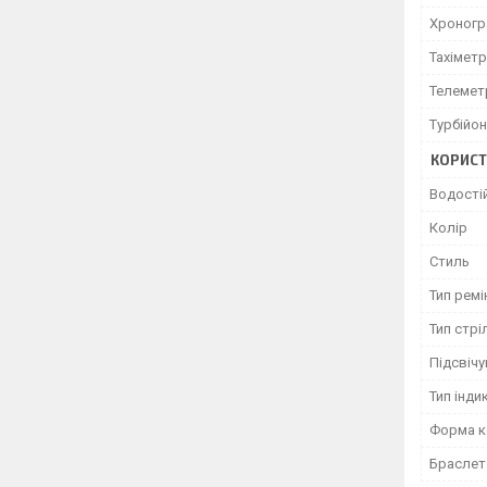
Хроног
Тахіметр
Телемет
Турбійон
КОРИСТ
Водості
Колір
Стиль
Тип ремі
Тип стрі
Підсвіч
Тип індик
Форма к
Браслет 