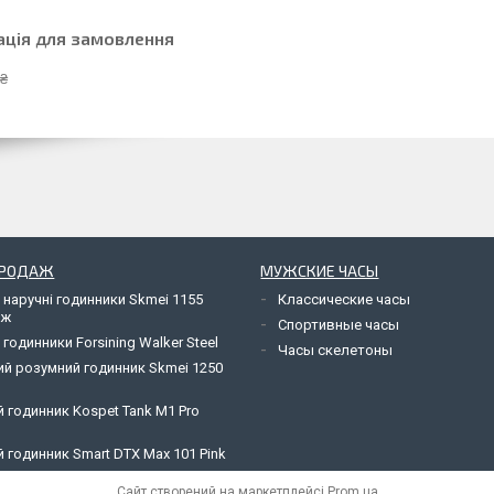
ація для замовлення
 ₴
ПРОДАЖ
МУЖСКИЕ ЧАСЫ
 наручні годинники Skmei 1155
Классические часы
яж
Спортивные часы
 годинники Forsining Walker Steel
Часы скелетоны
ий розумний годинник Skmei 1250
 годинник Kospet Tank M1 Pro
 годинник Smart DTX Max 101 Pink
Сайт створений на маркетплейсі
Prom.ua