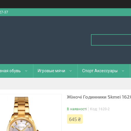
27-37
вная обувь
Игровые мячи
Спорт Аксессуары
Жіночі Годинники Skmei 1620
В наявності
Код:
1620-2
645 ₴