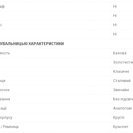
раф
Ні
Ні
р
Ні
Ні
УВАЛЬНИЦЬКІ ХАРАКТЕРИСТИКИ
йкість
Базова
Золотисти
Класичні
нця
Сталевий
лочок
Звичайні
ування
Без підсві
ації
Аналогові
орпусу
Круглі
/ Ремінець
Браслет