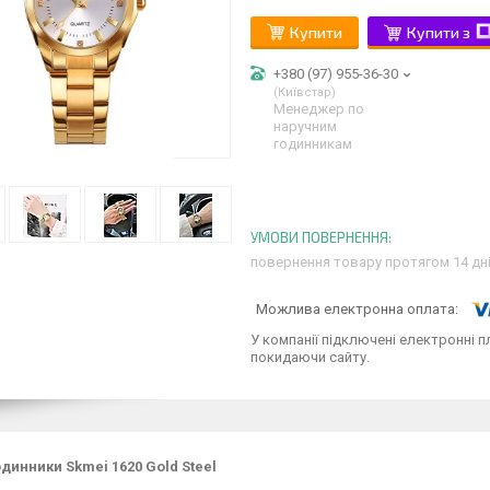
Купити
Купити з
+380 (97) 955-36-30
Київстар
Менеджер по
наручним
годинникам
повернення товару протягом 14 дн
У компанії підключені електронні п
покидаючи сайту.
одинники Skmei 1620 Gold Steel