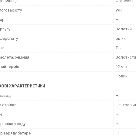
/Ремінець
Сталевий
логозахисту
WR
арні
Ні
орпусу
Золотий
иферблату
Білий
ок
Так
раслета/ремінця
Золотисти
ний термін
12 міс
Новий
ОВІ ХАРАКТЕРИСТИКИ
завод
Ні
а стрілка
Центральн
н
Ні
р запасу ходу
Ні
р заряду батареї
Ні