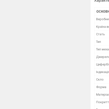
Характ
ОСНОВН
Виробни
Країна 
Стать
Тип
Тип меха
Джерел
Циферб
Індикаці
Скло
Форма
Матеріа
Покритт