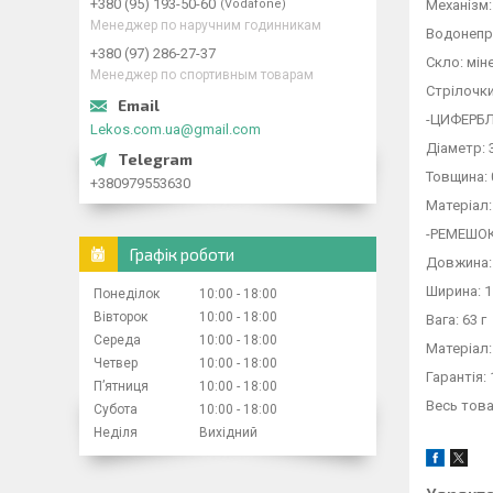
+380 (95) 193-50-60
Vodafone
Механізм:
Менеджер по наручним годинникам
Водонепро
+380 (97) 286-27-37
Скло: мін
Менеджер по спортивным товарам
Стрілочки
-ЦИФЕРБЛ
Lekos.com.ua@gmail.com
Діаметр: 
Товщина: 
+380979553630
Матеріал
-РЕМЕШОК
Графік роботи
Довжина:
Ширина: 1
Понеділок
10:00
18:00
Вівторок
10:00
18:00
Вага: 63 г
Середа
10:00
18:00
Матеріал
Четвер
10:00
18:00
Гарантія: 
Пʼятниця
10:00
18:00
Весь тов
Субота
10:00
18:00
Неділя
Вихідний