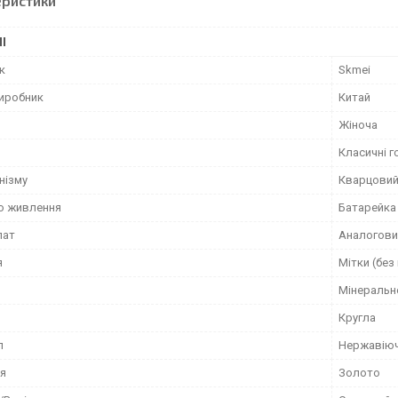
еристики
І
к
Skmei
виробник
Китай
Жіноча
Класичні г
нізму
Кварцови
о живлення
Батарейка
лат
Аналогови
я
Мітки (без
Мінеральн
Кругла
л
Нержавіюч
я
Золото