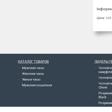
Інформ
Ціна:
645
КАТАЛОГ ТОВАРОВ
ЛИДЕРЫ 
Мужские часы
Чоловічі
камуфл
Женские часы
Чоловічі
Умные часы
Чоловіч
Мужские кошельки
Clever
Розумний
Black
Розумний