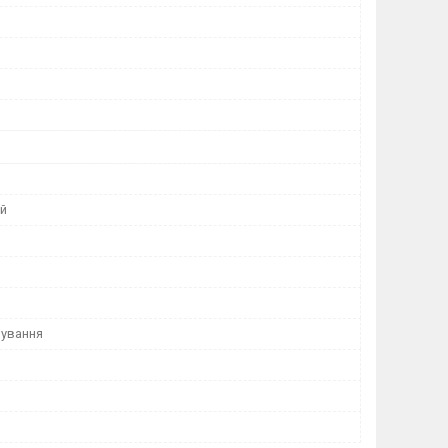
й
чування