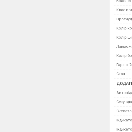
Браслет
Клас во
Протиуд
Колір к
Колір ц
Ланцюж
Колір б
Гарантій
Стан
ДОДАТК
Автопід
Секундн
Скелето
Індикато
Індикато