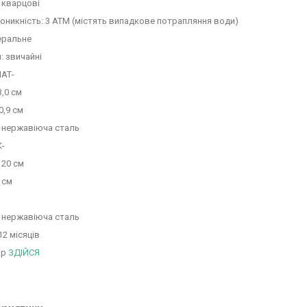
 кварцові
никність: 3 АТМ (містять випадкове потрапляння води)
еральне
: звичайні
АТ-
3,0 см
0,9 см
: нержавіюча сталь
-
 20 см
 см
: нержавіюча сталь
12 місяців
ар
ЗДІЙСЯ