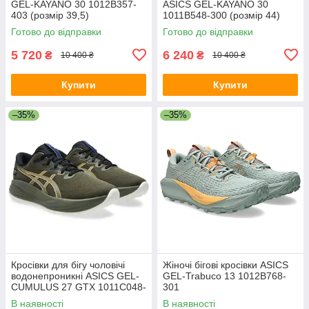
GEL-KAYANO 30 1012B357-
ASICS GEL-KAYANO 30
403 (розмір 39,5)
1011B548-300 (розмір 44)
Готово до відправки
Готово до відправки
5 720
6 240
₴
₴
10 400 ₴
10 400 ₴
Купити
Купити
–35%
–35%
Кросівки для бігу чоловічі
Жіночі бігові кросівки ASICS
водонепроникні ASICS GEL-
GEL-Trabuco 13 1012B768-
CUMULUS 27 GTX 1011C048-
301
200
В наявності
В наявності