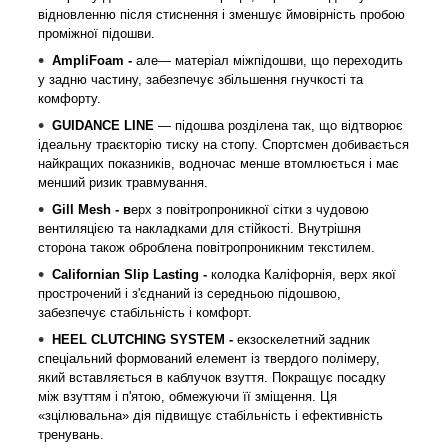
відновленню після стиснення і зменшує ймовірність пробою
проміжної підошви.
AmpliFoam
-
але
— матеріал міжпідошви, що переходить
у задню частину, забезпечує збільшення гнучкості та
комфорту.
GUIDANCE LINE
— підошва розділена так, що відтворює
ідеальну траєкторію тиску на стопу. Спортсмен добивається
найкращих показників, водночас менше втомлюється і має
менший ризик травмування.
Gill Mesh
- в
ерх з повітропроникної сітки з чудовою
вентиляцією та накладками для стійкості. Внутрішня
сторона також оброблена повітропроникним текстилем.
Californian Slip Lasting -
колодка Каліфорнія, верх якої
прострочений і з'єднаний із середньою підошвою,
забезпечує стабільність і комфорт.
HEEL CLUTCHING SYSTEM -
екзоскелетний задник
спеціальний формований елемент із твердого полімеру,
який вставляється в каблучок взуття. Покращує посадку
між взуттям і п'ятою, обмежуючи її зміщення. Ця
«зцілювальна» дія підвищує стабільність і ефективність
тренувань.