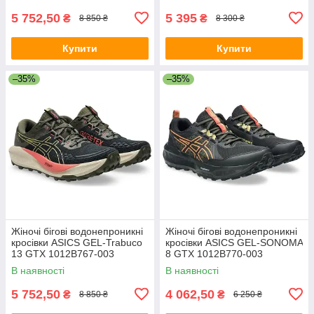
5 752,50
5 395
₴
₴
8 850 ₴
8 300 ₴
Купити
Купити
–35%
–35%
Жіночі бігові водонепроникні
Жіночі бігові водонепроникні
кросівки ASICS GEL-Trabuco
кросівки ASICS GEL-SONOMA
13 GTX 1012B767-003
8 GTX 1012B770-003
В наявності
В наявності
5 752,50
4 062,50
₴
₴
8 850 ₴
6 250 ₴