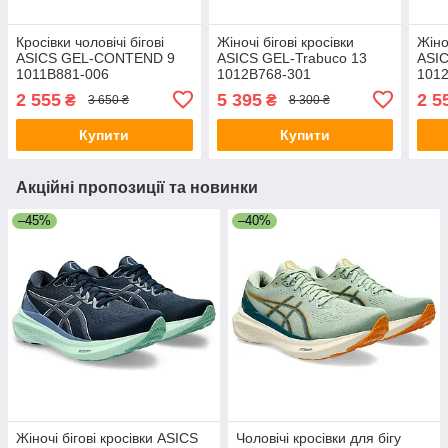
Кросівки чоловічі бігові
Жіночі бігові кросівки
Жіно
ASICS GEL-CONTEND 9
ASICS GEL-Trabuco 13
ASI
1011B881-006
1012B768-301
101
2 555
5 395
2 5
₴
₴
3 650 ₴
8 300 ₴
Купити
Купити
Акційні пропозиції та новинки
–45%
–40%
Жіночі бігові кросівки ASICS
Чоловічі кросівки для бігу