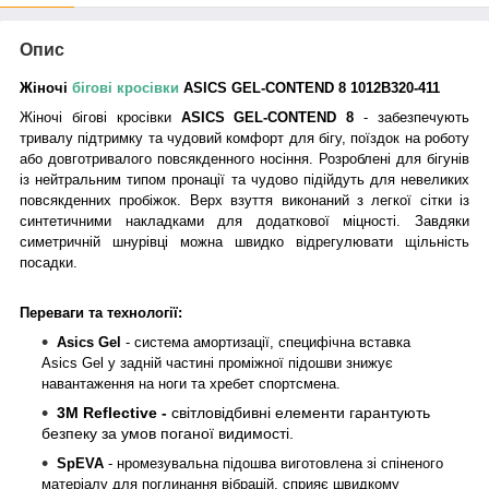
Опис
Жіночі
бігові кросівки
ASICS GEL-CONTEND 8 1012B320-411
Жіночі бігові кросівки
ASICS GEL-CONTEND 8
- забезпечують
тривалу підтримку та чудовий комфорт для бігу, поїздок на роботу
або довготривалого повсякденного носіння. Розроблені для бігунів
із нейтральним типом пронації та чудово підійдуть для невеликих
повсякденних пробіжок. Верх взуття виконаний з легкої сітки із
синтетичними накладками для додаткової міцності. Завдяки
симетричній шнурівці можна швидко відрегулювати щільність
посадки.
Переваги та технології:
Asics Gel
-
система амортизації, специфічна в
ставка
Asics Gel у задній частині проміжної підошви знижує
навантаження на ноги та хребет спортсмена.
3М Reflective -
світловідбивні елементи гарантують
безпеку за умов поганої видимості.
SpEVA
- н
ромезувальна підошва виготовлена зі спіненого
матеріалу для поглинання вібрацій, сприяє швидкому