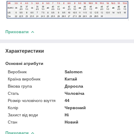
Приховати
Характеристики
Основні атрибути
Виробник
Salomon
Країна виробник
Китай
Вікова група
Доросла
Стать
Чоловіча
Розмір чоловічого взуття
44
Колір
Червоний
Захист від води
Ні
Стан
Новий
Приховати