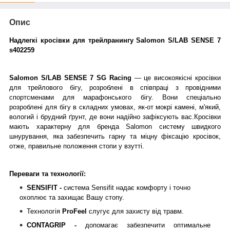
Опис
Надлегкі кросівки для трейлранингу Salomon S/LAB SENSE 7
s402259
Salomon S/LAB SENSE 7 SG Racing
— це високоякісні кросівки
для трейлового бігу, розроблені в співпраці з провідними
спортсменами для марафонського бігу. Вони спеціально
розроблені для бігу в складних умовах, як-от мокрі камені, м'який,
вологий і брудний ґрунт, де вони надійно зафіксують вас.
Кросівки
мають характерну для бренда Salomon систему швидкого
шнурування, яка забезпечить гарну та міцну фіксацію кросівок,
отже, правильне положення стопи у взутті.
Переваги та технології:
SENSIFIT -
система Sensifit надає комфорту і точно
охоплює та захищає Вашу стопу.
Технологія
ProFeel
слугує для захисту від травм.
CONTAGRIP -
допомагає забезпечити оптимальне