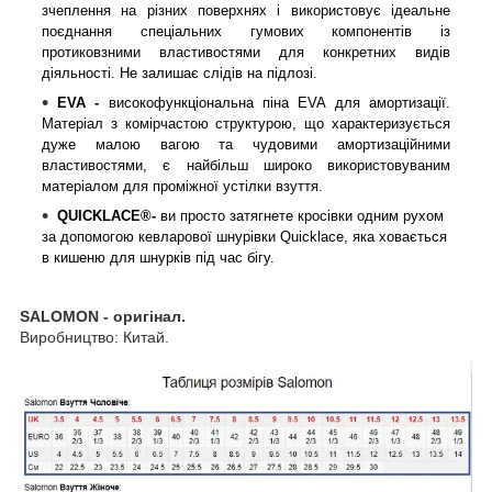
зчеплення на різних поверхнях і використовує ідеальне
поєднання спеціальних гумових компонентів із
протиковзними властивостями для конкретних видів
діяльності. Не залишає слідів на підлозі.
EVA -
високофункціональна піна EVA для амортизації.
Матеріал з комірчастою структурою, що характеризується
дуже малою вагою та чудовими амортизаційними
властивостями, є найбільш широко використовуваним
матеріалом для проміжної устілки взуття.
QUICKLACE®-
ви просто затягнете кросівки одним рухом
за допомогою кевларової шнурівки Quicklace, яка ховається
в кишеню для шнурків під час бігу.
SALOMON
- оригінал.
Виробництво: Китай.