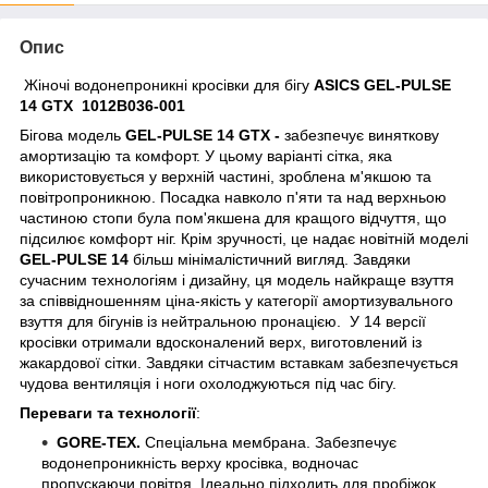
Опис
Жіночі водонепроникні кросівки для бігу
ASICS GEL-PULSE
14 GTX 1012B036-001
Бігова модель
GEL-PULSE 14 GTX -
забезпечує виняткову
амортизацію та комфорт. У цьому варіанті сітка, яка
використовується у верхній частині, зроблена м'якшою та
повітропроникною. Посадка навколо п'яти та над верхньою
частиною стопи була пом'якшена для кращого відчуття, що
підсилює комфорт ніг. Крім зручності, це надає новітній моделі
GEL-PULSE 14
більш мінімалістичний вигляд. Завдяки
сучасним технологіям і дизайну,
ця модель
найкраще взуття
за співвідношенням ціна-якість у категорії амортизувального
взуття для бігунів із нейтральною пронацією. У 14 версії
кросівки отримали вдосконалений верх, виготовлений із
жакардової сітки. Завдяки сітчастим вставкам забезпечується
чудова вентиляція і ноги охолоджуються під час бігу.
Переваги та технології
:
GORE-TEX.
Спеціальна мембрана. Забезпечує
водонепроникність верху кросівка, водночас
пропускаючи повітря. Ідеально підходить для пробіжок