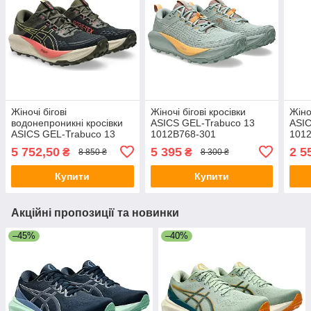
Жіночі бігові
Жіночі бігові кросівки
Жіно
водонепроникні кросівки
ASICS GEL-Trabuco 13
ASI
ASICS GEL-Trabuco 13
1012B768-301
101
GTX 1012B767-003
5 752,50
5 395
2 5
₴
₴
8 850 ₴
8 300 ₴
Купити
Купити
Акційні пропозиції та новинки
–45%
–40%