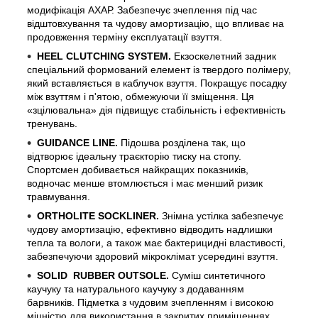
модифікація АХАР. Забезпечує зчеплення під час
відштовхування та чудову амортизацію, що впливає на
продовження терміну експлуатації взуття.
HEEL CLUTCHING SYSTEM.
Екзоскелетний задник
спеціальний формований елемент із твердого полімеру,
який вставляється в каблучок взуття. Покращує посадку
між взуттям і п'ятою, обмежуючи її зміщення. Ця
«зцілювальна» дія підвищує стабільність і ефективність
тренувань.
GUIDANCE LINE.
Підошва розділена так, що
відтворює ідеальну траєкторію тиску на стопу.
Спортсмен добивається найкращих показників,
водночас менше втомлюється і має менший ризик
травмування.
ORTHOLITE SOCKLINER.
Знімна устілка забезпечує
чудову амортизацію, ефективно відводить надлишки
тепла та вологи, а також має бактерицидні властивості,
забезпечуючи здоровий мікроклімат усередині взуття.
SOLID RUBBER OUTSOLE.
Суміш синтетичного
каучуку та натурального каучуку з додаванням
барвників. Підметка з чудовим зчепленням і високою
міцністю для використання в закритих приміщеннях.