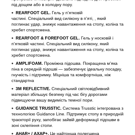
під дощем або в холодну пору.
REARFOOT GEL.
Гель у п'ятковій
частині. Спеціальний вид силікону в п'яті, , який
поглинає удар, знижує навантаження на стопу, коліна та
хребет спортсмена.
REARFOOT & FOREFOOT GEL.
Гель у носковій і
п'ятковій частині. Спеціальний вид силікону, який
поглинає удар, знижує навантаження на стопу, коліна та
хребет спортсмена.
AMPLIFOAM.
Проміжна підошва. Покращена м'яка
піна в середній підошві — забезпечує ідеальну посадку,
гнучкість і підтримку. Міцніша та комфортніша, ніж
стандартна
3М REFLECTIVE.
Спеціальний світловідбивний
матеріал збільшує безпеку під час бігу дорогами
підвищуючи вашу видимість темної пори.
GUIDANCE TRUSSTIC.
Система Trusstic інтегрована з
технологією Guidance Line. Підтримує стопу в природній
траєкторії руху, запобігає зайвій деформації підошви в
зоні склепіння стопи.
AHAR+ / АХАР+.
Це найтонша полегшена