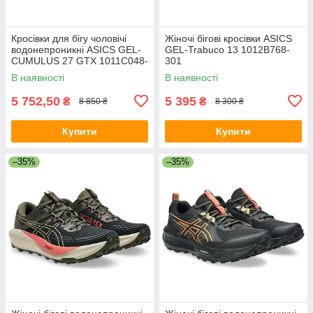
Кросівки для бігу чоловічі
Жіночі бігові кросівки ASICS
водонепроникні ASICS GEL-
GEL-Trabuco 13 1012B768-
CUMULUS 27 GTX 1011C048-
301
200
В наявності
В наявності
5 752,50
5 395
₴
₴
8 850 ₴
8 300 ₴
Купити
Купити
–35%
–35%