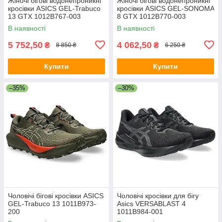
Жіночі бігові водонепроникні
Жіночі бігові водонепроникні
кросівки ASICS GEL-Trabuco
кросівки ASICS GEL-SONOMA
13 GTX 1012B767-003
8 GTX 1012B770-003
В наявності
В наявності
5 752,50
4 062,50
₴
₴
8 850 ₴
6 250 ₴
Купити
Купити
–35%
–30%
Чоловічі бігові кросівки ASICS
Чоловічі кросівки для бігу
GEL-Trabuco 13 1011B973-
Asics VERSABLAST 4
200
1011B984-001