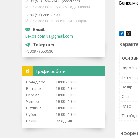
+380 (95) 193-50-60
Vodafone
Банка міс
Менеджер по наручним годинникам
+380 (97) 286-27-37
Менеджер по спортивным товарам
Lekos.com.ua@gmail.com
Характ
+380979553630
ОСНОВН
Виробни
Графік роботи
Тип м'яч
Понеділок
10:00
18:00
Колір
Вівторок
10:00
18:00
Середа
10:00
18:00
Стан
Четвер
10:00
18:00
Клас
Пʼятниця
10:00
18:00
Субота
10:00
18:00
Тип з'єд
Неділя
Вихідний
Інформ