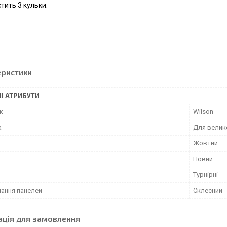
тить 3 кульки.
еристики
І АТРИБУТИ
к
Wilson
а
Для велико
Жовтий
Новий
Турнірні
нання панелей
Склеєний
ація для замовлення