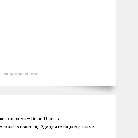
ів
за домовленістю
икого шолома — Roland Garros.
о тканого повсті підійде для гравців із різними