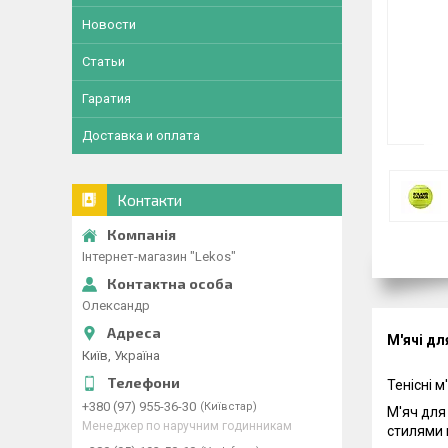
Новости
Статьи
Гаратия
Доставка и оплата
Контакти
Інтернет-магазин "Lekos"
Олександр
М'ячі дл
Київ, Україна
Тенісні м
+380 (97) 955-36-30
Київстар
М'яч для 
Менеджер по наручним годинникам
стилями 