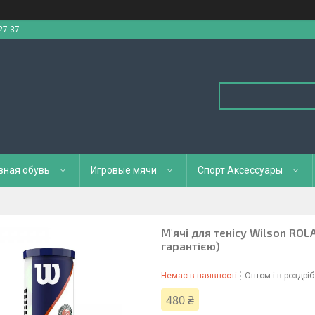
27-37
вная обувь
Игровые мячи
Спорт Аксессуары
М'ячі для тенісу Wilson ROL
гарантією)
Немає в наявності
Оптом і в роздріб
480 ₴