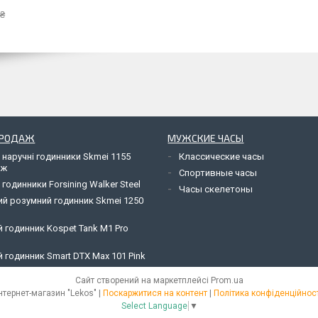
 ₴
ПРОДАЖ
МУЖСКИЕ ЧАСЫ
 наручні годинники Skmei 1155
Классические часы
яж
Спортивные часы
 годинники Forsining Walker Steel
Часы скелетоны
ий розумний годинник Skmei 1250
 годинник Kospet Tank M1 Pro
 годинник Smart DTX Max 101 Pink
Сайт створений на маркетплейсі
Prom.ua
Інтернет-магазин "Lekos" |
Поскаржитися на контент
|
Політика конфіденційност
Select Language
▼