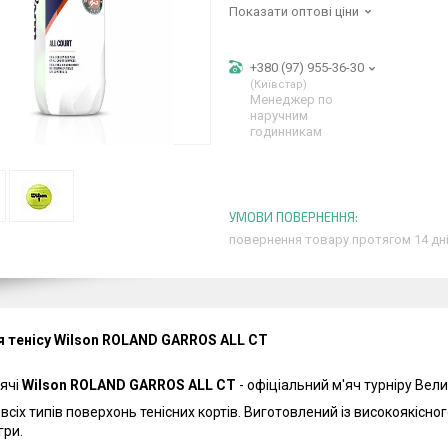
Показати оптові ціни
+380 (97) 955-36-30
Київстар
Менеджер по
наручним
годинникам
повернення товару протягом 14 дн
я тенісу Wilson ROLAND GARROS ALL CT
'ячі
Wilson
ROLAND GARROS ALL CT
- о
фіціальний м'яч турніру Вел
всіх типів поверхонь тенісних кортів. Виготовлений із високоякісног
гри.