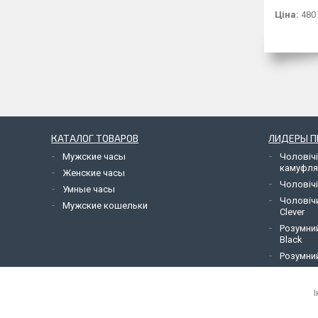
Ціна:
480
КАТАЛОГ ТОВАРОВ
ЛИДЕРЫ 
Мужские часы
Чоловічі
камуфл
Женские часы
Чоловічі
Умные часы
Чоловіч
Мужские кошельки
Clever
Розумний
Black
Розумний