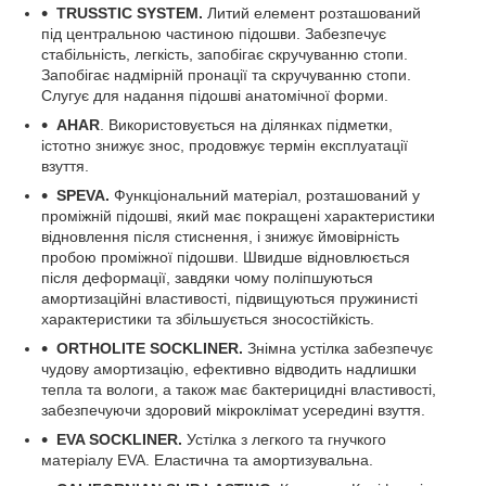
TRUSSTIC SYSTEM.
Литий елемент розташований
під центральною частиною підошви. Забезпечує
стабільність, легкість, запобігає скручуванню стопи.
Запобігає надмірній пронації та скручуванню стопи.
Слугує для надання підошві анатомічної форми.
AHAR
. Використовується на ділянках підметки,
істотно знижує знос, продовжує термін експлуатації
взуття.
SPEVA.
Функціональний матеріал, розташований у
проміжній підошві, який має покращені характеристики
відновлення після стиснення, і знижує ймовірність
пробою проміжної підошви. Швидше відновлюється
після деформації, завдяки чому поліпшуються
амортизаційні властивості, підвищуються пружинисті
характеристики та збільшується зносостійкість.
ORTHOLITE SOCKLINER.
Знімна устілка забезпечує
чудову амортизацію, ефективно відводить надлишки
тепла та вологи, а також має бактерицидні властивості,
забезпечуючи здоровий мікроклімат усередині взуття.
EVA SOCKLINER.
Устілка з легкого та гнучкого
матеріалу EVA. Еластична та амортизувальна.