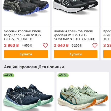
Чоловічі кросівки бігові
Чоловічі трекінгові бігові
Крос
водонепроникні ASICS
кросівки ASICS GEL-
ASIC
GEL-VENTURE 10
SONOMA 8 1011B979-001
101
WATERPROOF 1011B965-
3 960
3 640
3 2
₴
₴
4 950 ₴
5 200 ₴
002 (розмір 44)
Купити
Купити
Акційні пропозиції та новинки
–45%
–40%