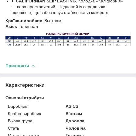
CALIFORNIAN SLIP LASTING.
Колодка «Каліфорнія»
— верх прострочений і з'єднаний із середньою
підошвою, що забезпечує стабільність і комфорт.
Країна-виробник
: Вьетнам
Asics
- оригінал
Приховати
Характеристики
Основні атрибути
Виробник
ASICS
Країна виробник
В'єтнам
Вікова група
Доросла
Стать
Чоловіча
Матеріал верху
Текстиль