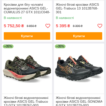
Кросівки для бігу чоловічі
Жіночі бігові кросівки ASICS
водонепроникні ASICS GEL-
GEL-Trabuco 13 1012B768-
CUMULUS 27 GTX 1011C048-
301
200
В наявності
В наявності
5 752,50
5 395
₴
₴
8 850 ₴
8 300 ₴
Купити
Купити
–35%
–35%
Жіночі бігові водонепроникні
Жіночі бігові водонепроникні
кросівки ASICS GEL-Trabuco
кросівки ASICS GEL-SONOMA
13 GTX 1012B767-003
8 GTX 1012B770-003