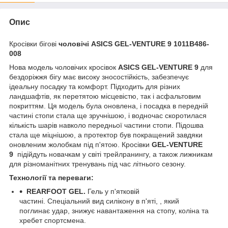
Опис
Кросівки бігові
чоловічі ASICS GEL-VENTURE 9 1011B486-
008
Нова модель чоловічих кросівок
ASICS GEL-VENTURE 9
для
бездоріжжя бігу має високу зносостійкість, забезпечує
ідеальну посадку та комфорт. Підходить для різних
ландшафтів, як перетятою місцевістю, так і асфальтовим
покриттям. Ця модель була оновлена, і посадка в передній
частині стопи стала ще зручнішою, і водночас скоротилася
кількість шарів навколо передньої частини стопи. Підошва
стала ще міцнішою, а протектор був покращений завдяки
оновленим жолобкам під п'ятою. Кросівки
GEL-VENTURE
9
підійдуть новачкам у світі трейлранингу, а також лижникам
для різноманітних тренувань під час літнього сезону.
Технології та переваги:
REARFOOT GEL.
Гель у п'ятковій
частині. Спеціальний вид силікону в п'яті, , який
поглинає удар, знижує навантаження на стопу, коліна та
хребет спортсмена.