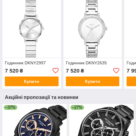
Годинник DKNY2997
Годинник DKNY2635
Год
7 520
7 520
7 9
₴
₴
Купити
Купити
Акційні пропозиції та новинки
–37%
–27%