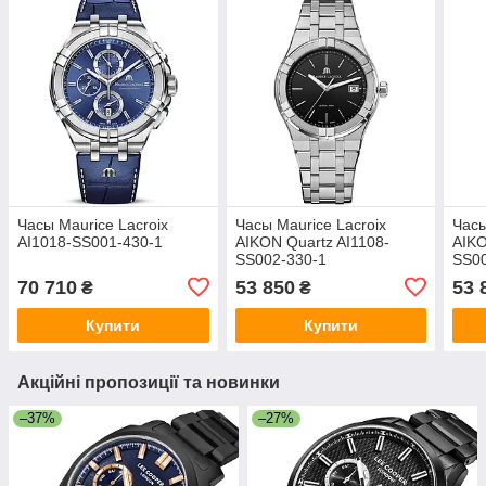
Часы Maurice Lacroix
Часы Maurice Lacroix
Часы
AI1018-SS001-430-1
AIKON Quartz AI1108-
AIKO
SS002-330-1
SS00
70 710
53 850
53 
₴
₴
Купити
Купити
Акційні пропозиції та новинки
–37%
–27%