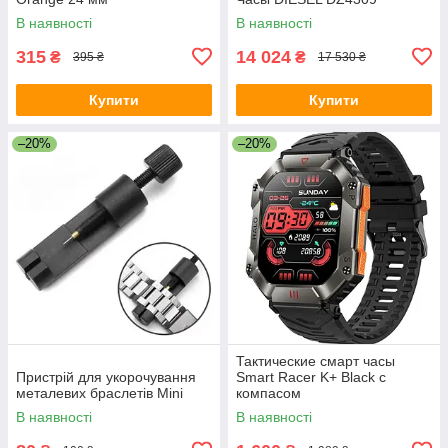
В наявності
В наявності
315
14 024
₴
₴
395 ₴
17 530 ₴
Купити
Купити
–20%
–20%
Тактические смарт часы
Пристрій для укорочування
Smart Racer K+ Black с
металевих браслетів Mini
компасом
В наявності
В наявності