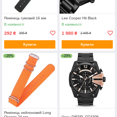
Ремінець гумовий 16 мм
Lee Cooper Hit Black
В наявності
В наявності
292
1 980
₴
₴
395 ₴
2 495 ₴
Купити
Купити
–20%
–20%
Ремінець нейлоновий Long
Orange 24 мм
Часы DIESEL DZ4309