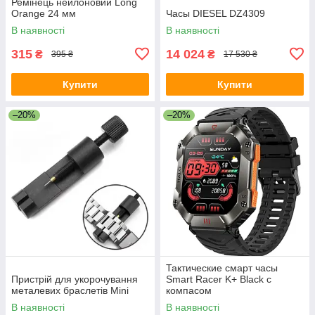
Ремінець нейлоновий Long
Orange 24 мм
Часы DIESEL DZ4309
В наявності
В наявності
315
14 024
₴
₴
395 ₴
17 530 ₴
Купити
Купити
–20%
–20%
Тактические смарт часы
Пристрій для укорочування
Smart Racer K+ Black с
металевих браслетів Mini
компасом
В наявності
В наявності