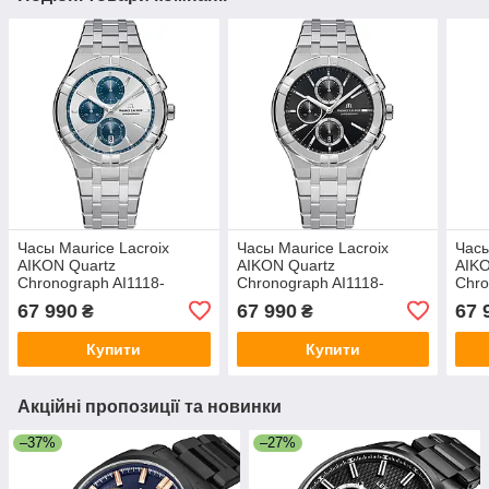
Часы Maurice Lacroix
Часы Maurice Lacroix
Часы
AIKON Quartz
AIKON Quartz
AIKO
Chronograph AI1118-
Chronograph AI1118-
Chro
SS002-230-1
SS002-330-1
SS00
67 990
67 990
67 
₴
₴
Купити
Купити
Акційні пропозиції та новинки
–37%
–27%