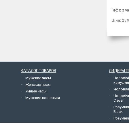
Інформ
Ціна:
25 9
КАТАЛОГ ТОВАРОВ
ЛИДЕРЫ 
Мужские часы
Чоловічі
камуфл
Женские часы
Чоловічі
Умные часы
Чоловіч
Мужские кошельки
Clever
Розумний
Black
Розумний