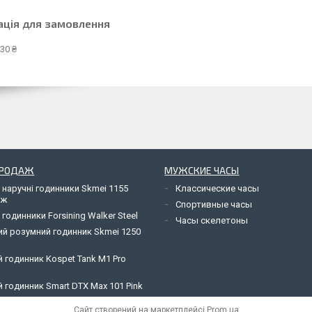
ація для замовлення
30 ₴
ПРОДАЖ
МУЖСКИЕ ЧАСЫ
 наручні годинники Skmei 1155
Классические часы
яж
Спортивные часы
 годинники Forsining Walker Steel
Часы скелетоны
ий розумний годинник Skmei 1250
 годинник Kospet Tank M1 Pro
 годинник Smart DTX Max 101 Pink
Сайт створений на маркетплейсі
Prom.ua