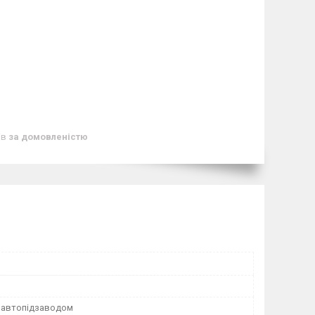
ів
за домовленістю
з автопідзаводом