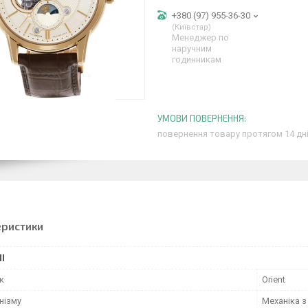
+380 (97) 955-36-30
Київстар
Менеджер по
наручним
годинникам
повернення товару протягом 14 дн
еристики
І
к
Orient
нізму
Механіка 