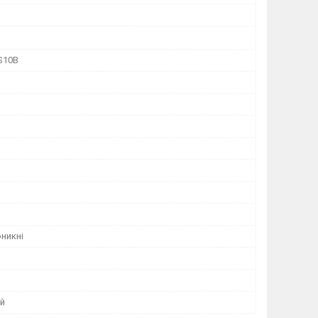
S10B
никні
й