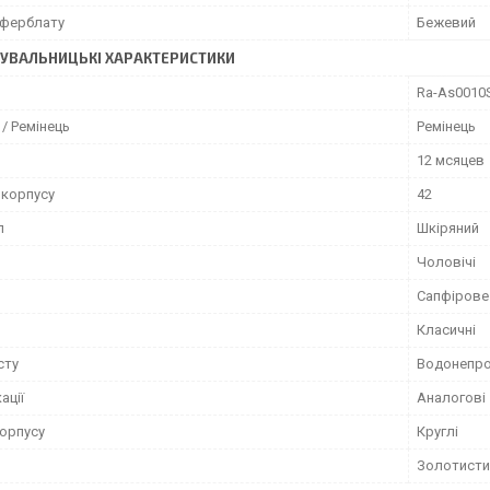
иферблату
Бежевий
УВАЛЬНИЦЬКІ ХАРАКТЕРИСТИКИ
Ra-As0010
/ Ремінець
Ремінець
12 мсяцев
 корпусу
42
л
Шкіряний
Чоловічі
Сапфірове
Класичні
сту
Водонепро
ації
Аналогові
орпусу
Круглі
Золотисти