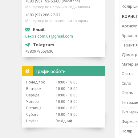
+380 (95) 193-50-60
Vodafone
Колір ц
Менеджер по наручним годинникам
+380 (97) 286-27-37
КОРИСТ
Менеджер по спортивным товарам
Артикул
Браслет 
Lekos.com.ua@gmail.com
Гарантія
+380979553630
Діаметр
Матеріа
Графік роботи
Стать
Понеділок
10:00
18:00
Скло
Вівторок
10:00
18:00
Стиль
Середа
10:00
18:00
Четвер
10:00
18:00
Тип захи
Пʼятниця
10:00
18:00
Тип індик
Субота
10:00
18:00
Неділя
Вихідний
Форма к
Колір