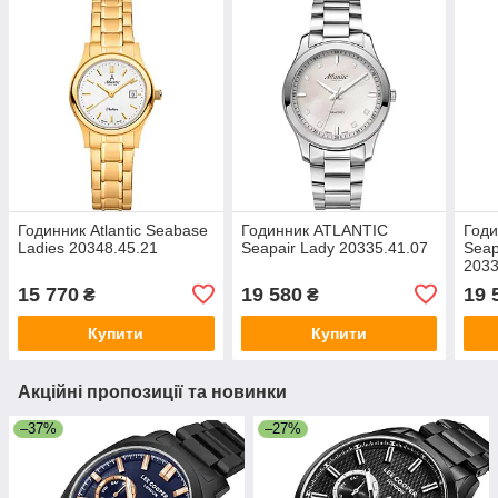
Годинник Atlantic Seabase
Годинник ATLANTIC
Год
Ladies 20348.45.21
Seapair Lady 20335.41.07
Seap
2033
15 770
19 580
19 
₴
₴
Купити
Купити
Акційні пропозиції та новинки
–37%
–27%