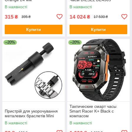
В наявності
В наявності
315
14 024
₴
₴
395 ₴
17 530 ₴
Купити
Купити
–20%
–20%
Тактические смарт часы
Пристрій для укорочування
Smart Racer K+ Black с
металевих браслетів Mini
компасом
В наявності
В наявності