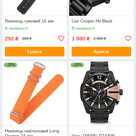
Ремінець гумовий 16 мм
Lee Cooper Hit Black
В наявності
В наявності
292
1 980
₴
₴
395 ₴
2 495 ₴
Купити
Купити
–20%
–20%
Ремінець нейлоновий Long
Orange 24 мм
Часы DIESEL DZ4309