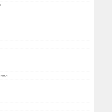
е
никні