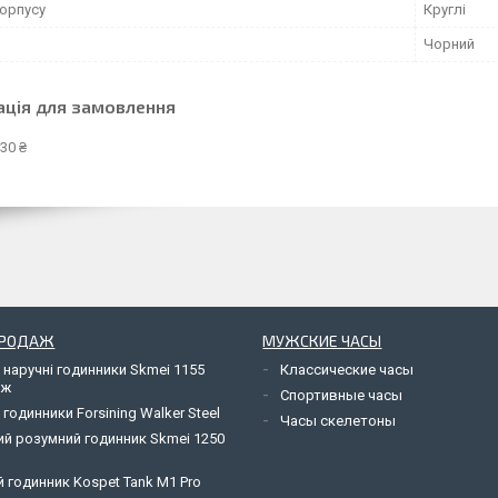
орпусу
Круглі
Чорний
ація для замовлення
30 ₴
ПРОДАЖ
МУЖСКИЕ ЧАСЫ
 наручні годинники Skmei 1155
Классические часы
яж
Спортивные часы
 годинники Forsining Walker Steel
Часы скелетоны
ий розумний годинник Skmei 1250
 годинник Kospet Tank M1 Pro