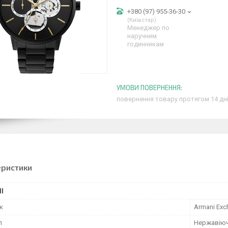
+380 (97) 955-36-30
Київстар
Менеджер по
наручним
годинникам
повернення товару протягом 14 дн
еристики
І
к
Armani Exc
л
Нержавіюч