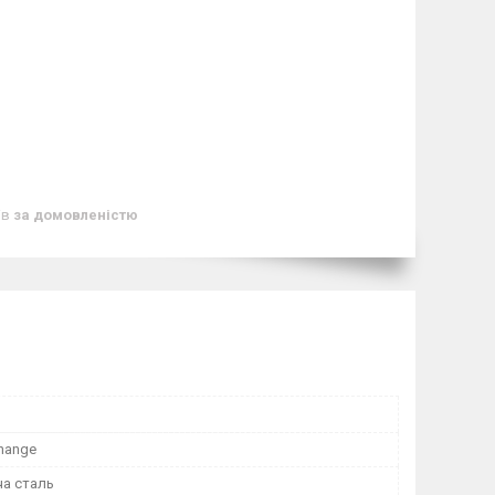
ів
за домовленістю
hange
а сталь