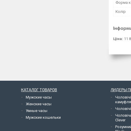
Форма к
Колір
Інформ
Ціна:
11 8
КАТАЛОГ ТОВАРОВ
ЛИДЕРЫ 
Мужские часы
Чоловічі
камуфл
Женские часы
Чоловічі
Умные часы
Чоловіч
Мужские кошельки
Clever
Розумний