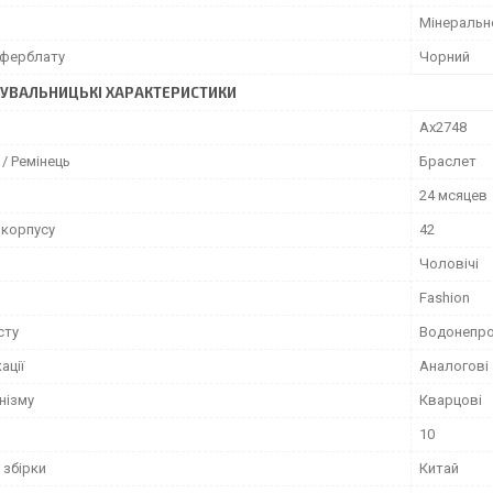
Мінеральн
иферблату
Чорний
УВАЛЬНИЦЬКІ ХАРАКТЕРИСТИКИ
Ax2748
/ Ремінець
Браслет
24 мсяцев
 корпусу
42
Чоловічі
Fashion
сту
Водонепро
ації
Аналогові
нізму
Кварцові
10
 збірки
Китай