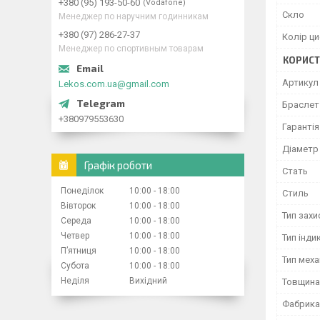
+380 (95) 193-50-60
Vodafone
Скло
Менеджер по наручним годинникам
+380 (97) 286-27-37
Колір ц
Менеджер по спортивным товарам
КОРИСТ
Артикул
Lekos.com.ua@gmail.com
Браслет 
+380979553630
Гарантія
Діаметр
Графік роботи
Стать
Понеділок
10:00
18:00
Стиль
Вівторок
10:00
18:00
Тип захи
Середа
10:00
18:00
Четвер
10:00
18:00
Тип індик
Пʼятниця
10:00
18:00
Тип меха
Субота
10:00
18:00
Неділя
Вихідний
Товщина
Фабрика