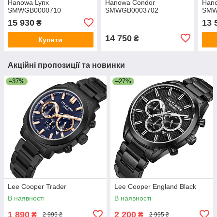
Hanowa Lynx
Hanowa Condor
Han
SMWGB0000710
SMWGB0003702
SMW
15 930
13 
₴
14 750
₴
Купити
Акційні пропозиції та новинки
–37%
–27%
Lee Cooper Trader
Lee Cooper England Black
В наявності
В наявності
1 890
2 200
₴
₴
2 995 ₴
2 995 ₴