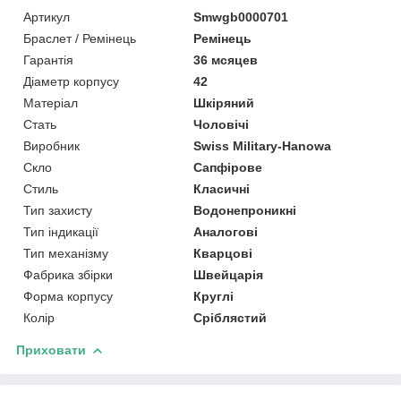
Артикул
Smwgb0000701
Браслет / Ремінець
Ремінець
Гарантія
36 мсяцев
Діаметр корпусу
42
Матеріал
Шкіряний
Стать
Чоловічі
Виробник
Swiss Military-Hanowa
Скло
Сапфірове
Стиль
Класичні
Тип захисту
Водонепроникні
Тип індикації
Аналогові
Тип механізму
Кварцові
Фабрика збірки
Швейцарія
Форма корпусу
Круглі
Колір
Сріблястий
Приховати