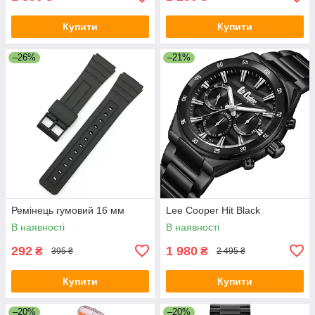
Купити
Купити
–26%
–21%
Ремінець гумовий 16 мм
Lee Cooper Hit Black
В наявності
В наявності
292
1 980
₴
₴
395 ₴
2 495 ₴
Купити
Купити
–20%
–20%