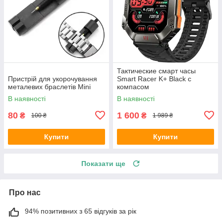
Тактические смарт часы
Пристрій для укорочування
Smart Racer K+ Black с
металевих браслетів Mini
компасом
В наявності
В наявності
80
1 600
₴
₴
100 ₴
1 989 ₴
Купити
Купити
Показати ще
Про нас
94% позитивних з 65 відгуків за рік