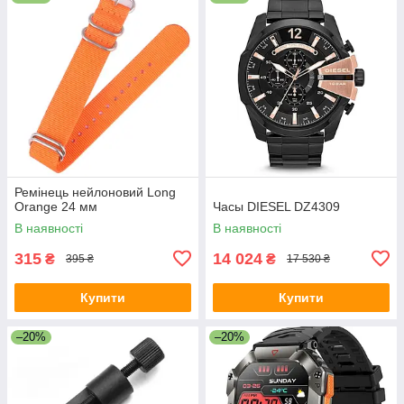
Ремінець нейлоновий Long
Orange 24 мм
Часы DIESEL DZ4309
В наявності
В наявності
315
14 024
₴
₴
395 ₴
17 530 ₴
Купити
Купити
–20%
–20%