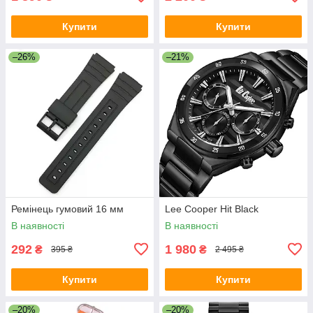
Купити
Купити
–26%
–21%
Ремінець гумовий 16 мм
Lee Cooper Hit Black
В наявності
В наявності
292
1 980
₴
₴
395 ₴
2 495 ₴
Купити
Купити
–20%
–20%