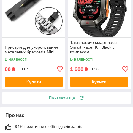
Тактические смарт часы
Пристрій для укорочування
Smart Racer K+ Black с
металевих браслетів Mini
компасом
В наявності
В наявності
80
1 600
₴
₴
100 ₴
1 989 ₴
Купити
Купити
Показати ще
Про нас
94% позитивних з 65 відгуків за рік