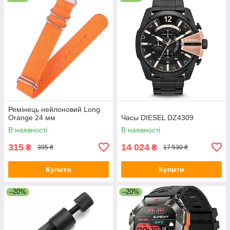
Ремінець нейлоновий Long
Orange 24 мм
Часы DIESEL DZ4309
В наявності
В наявності
315
14 024
₴
₴
395 ₴
17 530 ₴
Купити
Купити
–20%
–20%