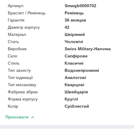
Артикул
Smwgb0000702
Браслет / Ремінець
Ремінець
Гарантія
36 мсяцев
Діаметр корпусу
42
Матеріал
Шкіряний
Стать
Чоловічі
Виробник
Swiss Military-Hanowa
Скло
Сапфірове
Стиль
Класичні
Тип захисту
Водонепроникні
Тип індикації
Аналогові
Тип механізму
Кварцові
Фабрика збірки
Швейцарія
Форма корпусу
Круглі
Колір
Сріблястий
Приховати