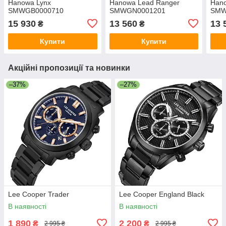
Hanowa Lynx
Hanowa Lead Ranger
Han
SMWGB0000710
SMWGN0001201
SMW
15 930
13 560
13 
₴
₴
Купити
Купити
Акційні пропозиції та новинки
–37%
–27%
Lee Cooper Trader
Lee Cooper England Black
В наявності
В наявності
1 890
2 200
₴
₴
2 995 ₴
2 995 ₴