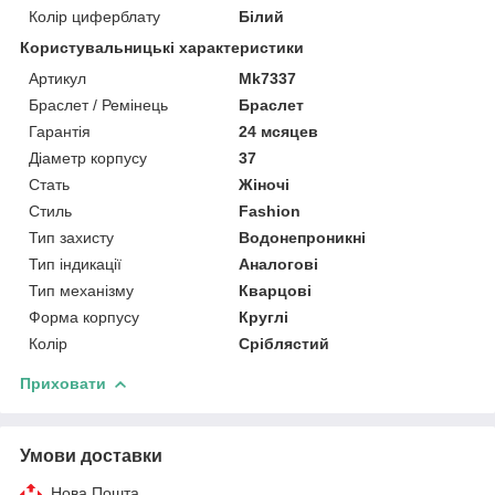
Колір циферблату
Білий
Користувальницькі характеристики
Артикул
Mk7337
Браслет / Ремінець
Браслет
Гарантія
24 мсяцев
Діаметр корпусу
37
Стать
Жіночі
Стиль
Fashion
Тип захисту
Водонепроникні
Тип індикації
Аналогові
Тип механізму
Кварцові
Форма корпусу
Круглі
Колір
Сріблястий
Приховати
Умови доставки
Нова Пошта