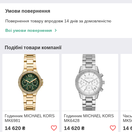
Умови повернення
Повернення товару впродовж 14 днів за домовленістю
Всі умови повернення
Подібні товари компанії
Годинник MICHAEL KORS
Годинник MICHAEL KORS
Час
MK6981
MK6428
MK5
14 620
14 620
14 
₴
₴