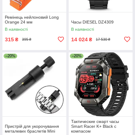
Ремінець нейлоновий Long
Orange 24 мм
Часы DIESEL DZ4309
В наявності
В наявності
315
14 024
₴
₴
395 ₴
17 530 ₴
–20%
–20%
Тактические смарт часы
Пристрій для укорочування
Smart Racer K+ Black с
металевих браслетів Mini
компасом