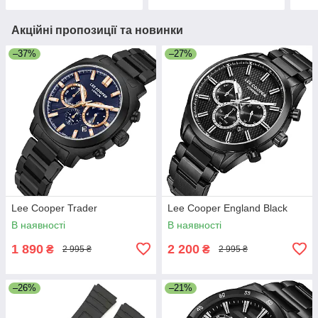
Акційні пропозиції та новинки
–37%
–27%
Lee Cooper Trader
Lee Cooper England Black
В наявності
В наявності
1 890
2 200
₴
₴
2 995 ₴
2 995 ₴
–26%
–21%