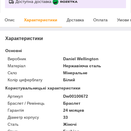
Доступна доставка
Опис
Характеристики
Доставка
Оплата
Умови 
Характеристики
Основні
Виробник
Daniel Wellington
Матеріал
Нержавіюча сталь
Скло
Мінеральне
Колір циферблату
Білий
Користувальницькі характеристики
Артикул
Dw00100672
Браслет / Ремінець
Браслет
Гарантія
24 мсяцев
Діаметр корпусу
33
Стать
Жіночі