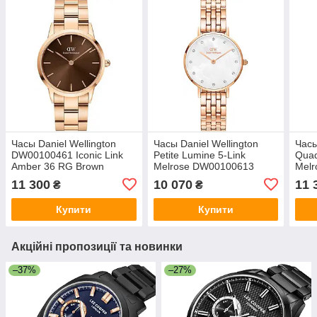
Часы Daniel Wellington
Часы Daniel Wellington
Часы
DW00100461 Iconic Link
Petite Lumine 5-Link
Quad
Amber 36 RG Brown
Melrose DW00100613
Mel
11 300
10 070
11 
₴
₴
Купити
Купити
Акційні пропозиції та новинки
–37%
–27%