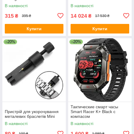
В наявності
В наявності
315
14 024
₴
₴
395 ₴
17 530 ₴
Купити
Купити
–20%
–20%
Тактические смарт часы
Пристрій для укорочування
Smart Racer K+ Black с
металевих браслетів Mini
компасом
В наявності
В наявності
80
1 600
₴
₴
100 ₴
1 989 ₴