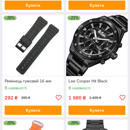
Купити
Купити
–26%
–21%
Ремінець гумовий 16 мм
Lee Cooper Hit Black
В наявності
В наявності
292
1 980
₴
₴
395 ₴
2 495 ₴
Купити
Купити
–20%
–20%