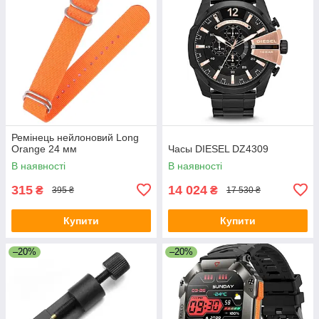
Ремінець нейлоновий Long
Orange 24 мм
Часы DIESEL DZ4309
В наявності
В наявності
315
14 024
₴
₴
395 ₴
17 530 ₴
Купити
Купити
–20%
–20%