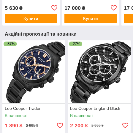
5 630
17 000
17 
₴
₴
Купити
Купити
Акційні пропозиції та новинки
–37%
–27%
Lee Cooper Trader
Lee Cooper England Black
В наявності
В наявності
1 890
2 200
₴
₴
2 995 ₴
2 995 ₴