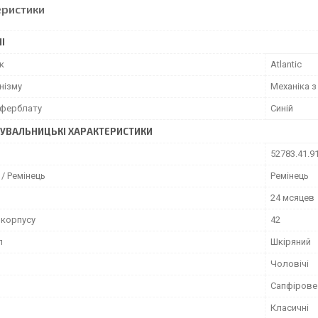
еристики
І
к
Atlantic
нізму
Механіка 
иферблату
Синій
УВАЛЬНИЦЬКІ ХАРАКТЕРИСТИКИ
52783.41.9
/ Ремінець
Ремінець
24 мсяцев
 корпусу
42
л
Шкіряний
Чоловічі
Сапфірове
Класичні