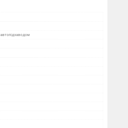
з автопідзаводом
1