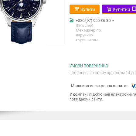
Купити
Купити з
+380 (97) 955-36-30
Київстар
Менеджер по
наручним
годинникам
повернення товару протягом 14 дн
У компанії підключені електронні п
покидаючи сайту.