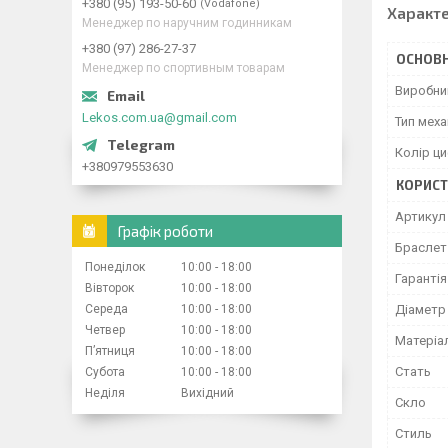
+380 (95) 193-50-60
Vodafone
Характ
Менеджер по наручним годинникам
+380 (97) 286-27-37
ОСНОВН
Менеджер по спортивным товарам
Виробни
Lekos.com.ua@gmail.com
Тип меха
Колір ц
+380979553630
КОРИСТ
Артикул
Графік роботи
Браслет 
Понеділок
10:00
18:00
Гарантія
Вівторок
10:00
18:00
Середа
10:00
18:00
Діаметр
Четвер
10:00
18:00
Матеріа
Пʼятниця
10:00
18:00
Стать
Субота
10:00
18:00
Неділя
Вихідний
Скло
Стиль