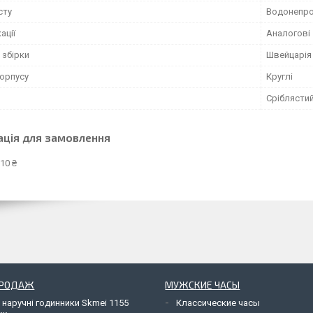
сту
Водонепро
ації
Аналогові
 збірки
Швейцарія
орпусу
Круглі
Сріблясти
ація для замовлення
10 ₴
ПРОДАЖ
МУЖСКИЕ ЧАСЫ
 наручні годинники Skmei 1155
Классические часы