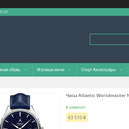
27-37
вная обувь
Игровые мячи
Спорт Аксессуары
Часы Atlantic Worldmaster 
В наявності
63 510 ₴