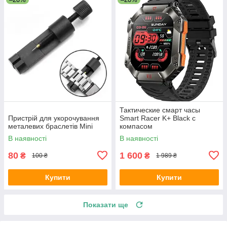
Тактические смарт часы
Пристрій для укорочування
Smart Racer K+ Black с
металевих браслетів Mini
компасом
В наявності
В наявності
80
1 600
₴
₴
100 ₴
1 989 ₴
Купити
Купити
Показати ще