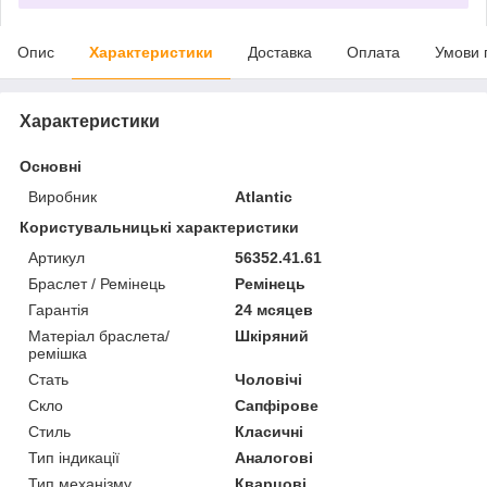
Опис
Характеристики
Доставка
Оплата
Умови 
Характеристики
Основні
Виробник
Atlantic
Користувальницькі характеристики
Артикул
56352.41.61
Браслет / Ремінець
Ремінець
Гарантія
24 мсяцев
Матеріал браслета/
Шкіряний
ремішка
Стать
Чоловічі
Скло
Сапфірове
Стиль
Класичні
Тип індикації
Аналогові
Тип механізму
Кварцові