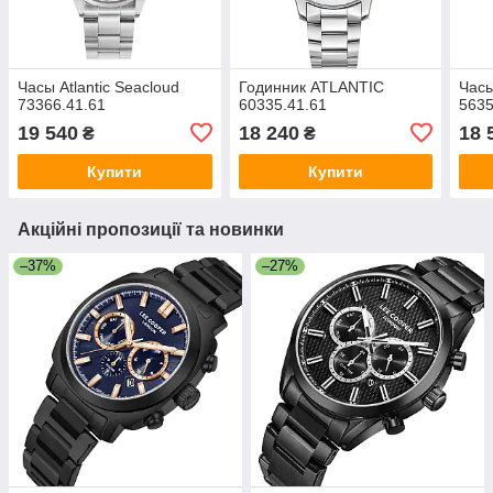
Часы Atlantic Seacloud
Годинник ATLANTIC
Часы
73366.41.61
60335.41.61
5635
19 540
18 240
18 
₴
₴
Купити
Купити
Акційні пропозиції та новинки
–37%
–27%