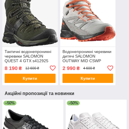
Тактичні водонепроникні
Водонепроникні черевики
черевики SALOMON
дитячі SALOMON
QUEST 4 GTX s412925
OUTWAY MID CSWP
(розмір 42)
JUNIOR s471874 (розмір
8 190
2 990
₴
₴
12 600 ₴
4 600 ₴
36)
Купити
Купити
Акційні пропозиції та новинки
–50%
–50%