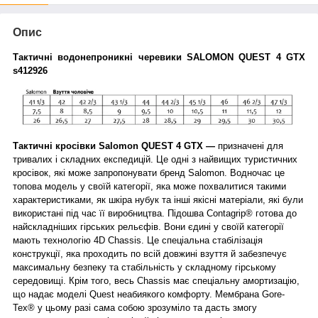
Опис
Тактичні
водонепроникні черевики SALOMON QUEST 4 GTX
s412926
Тактичні кросівки Salomon QUEST 4 GTX —
призначені для
тривалих і складних експедицій. Це одні з найвищих туристичних
кросівок, які може запропонувати бренд Salomon. Водночас це
топова модель у своїй категорії, яка може похвалитися такими
характеристиками, як шкіра нубук та інші якісні матеріали, які були
використані під час її виробництва. Підошва Contagrip® готова до
найскладніших гірських рельєфів. Вони єдині у своїй категорії
мають технологію 4D Chassis. Це спеціальна стабілізація
конструкції, яка проходить по всій довжині взуття й забезпечує
максимальну безпеку та стабільність у складному гірському
середовищі. Крім того, весь Chassis має спеціальну амортизацію,
що надає моделі Quest неабиякого комфорту. Мембрана Gore-
Tex® у цьому разі сама собою зрозуміло та дасть змогу