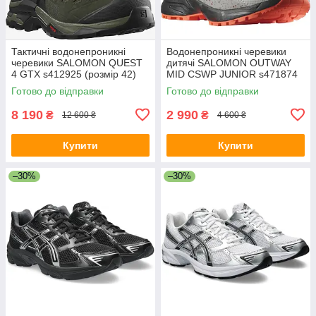
Тактичні водонепроникні
Водонепроникні черевики
черевики SALOMON QUEST
дитячі SALOMON OUTWAY
4 GTX s412925 (розмір 42)
MID CSWP JUNIOR s471874
(розмір 36)
Готово до відправки
Готово до відправки
8 190
2 990
₴
₴
12 600 ₴
4 600 ₴
Купити
Купити
–30%
–30%