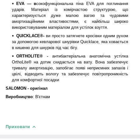
EVA — в
сокофункціональна піна EVA для поглинання
ударів. Матеріал із комірчастою структурою, що
характеризується дуже малою вагою та чудовими
амортизаційними властивостями, є найбільш широко
використовуваним матеріалом для устілок взуття.
QUICKLACE®-
ви просто затягнете кросівки одним рухом
за допомогою кевларової шнурівки Quicklace, яка ховається
в кишеню для шнурків під час бігу.
ORTHOLITE® -
антибактеріальна анатомічна устілка
OrthoLite® на дотик скидається на вату. Вона забезпечує
тривалу амортизацію, запобігає появі неприємних запахів і
цвілі, відводить вологу та забезпечує повітропроникність
для комфортної посадки
SALOMON - оригінал
Виробництво
: В'єтнам
Приховати