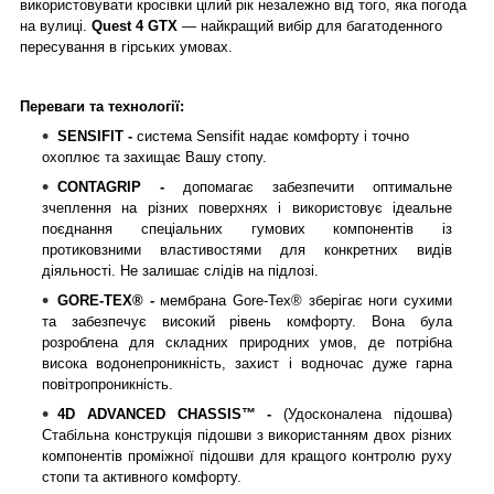
використовувати кросівки цілий рік незалежно від того, яка погода
на вулиці.
Quest 4 GTX
— найкращий вибір для багатоденного
пересування в гірських умовах.
Переваги та технології:
SENSIFIT -
система Sensifit надає комфорту і точно
охоплює та захищає Вашу стопу.
CONTAGRIP -
допомагає забезпечити оптимальне
зчеплення на різних поверхнях і використовує ідеальне
поєднання спеціальних гумових компонентів із
протиковзними властивостями для конкретних видів
діяльності. Не залишає слідів на підлозі.
GORE-TEX® -
мембрана Gore-Tex® зберігає ноги сухими
та забезпечує високий рівень комфорту. Вона була
розроблена для складних природних умов, де потрібна
висока водонепроникність, захист і водночас дуже гарна
повітропроникність.
4D ADVANCED CHASSIS™ -
(Удосконалена підошва)
Стабільна конструкція підошви з використанням двох різних
компонентів проміжної підошви для кращого контролю руху
стопи та активного комфорту.