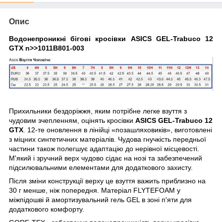
Опис
Водонепроникні бігові кросівки ASICS GEL-Trabuco 12
GTX
n>
>
1011B801-003
Прихильники бездоріжжя, яким потрібне легке взуття з
чудовим зчепленням, оцінять кросівки
ASICS GEL-Trabuco 12
GTX
. 12-те оновлення в лінійці «позашляховиків», виготовлені
з міцних синтетичних матеріалів. Чудова гнучкість передньої
частини також полегшує адаптацію до нерівної місцевості.
М'який і зручний верх чудово сідає на нозі та забезпечений
підсилювальними елементами для додаткового захисту.
Після зміни конструкції верху це взуття важить приблизно на
30 г менше, ніж попередня. Матеріал FLYTEFOAM у
міжпідошві й амортизувальний гель GEL в зоні п'яти для
додаткового комфорту.