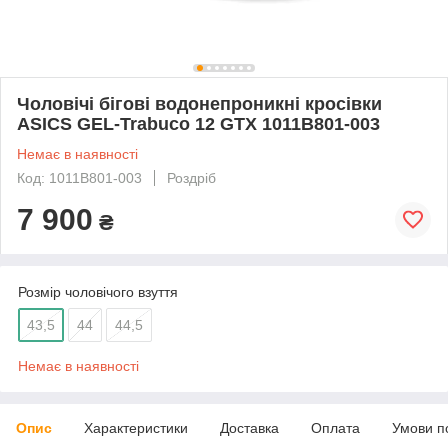
Чоловічі бігові водонепроникні кросівки
ASICS GEL-Trabuco 12 GTX 1011B801-003
Немає в наявності
Код: 1011B801-003
Роздріб
7 900
₴
Розмір чоловічого взуття
43,5
44
44,5
Немає в наявності
Опис
Характеристики
Доставка
Оплата
Умови п