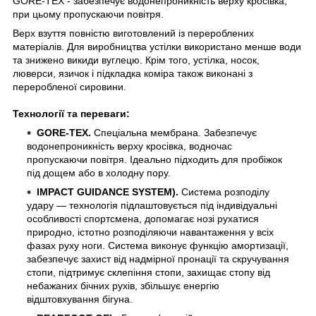
GORE-TEX - забезпечує водонепроникність верху кросівка,
при цьому пропускаючи повітря.
Верх взуття повністю виготовлений із перероблених
матеріалів. Для виробництва устілки використано менше води
та знижено викиди вуглецю. Крім того, устілка, носок,
люверси, язичок і підкладка коміра також виконані з
переробленої сировини.
Технології та переваги:
GORE-TEX.
Спеціальна мембрана. Забезпечує
водонепроникність верху кросівка, водночас
пропускаючи повітря. Ідеально підходить для пробіжок
під дощем або в холодну пору.
IMPACT GUIDANCE SYSTEM).
Система розподілу
удару — технологія підлаштовується під індивідуальні
особливості спортсмена, допомагає нозі рухатися
природно, істотно розподіляючи навантаження у всіх
фазах руху ноги. Система виконує функцію амортизації,
забезпечує захист від надмірної пронації та скручування
стопи, підтримує склепіння стопи, захищає стопу від
небажаних бічних рухів, збільшує енергію
відштовхування бігуна.