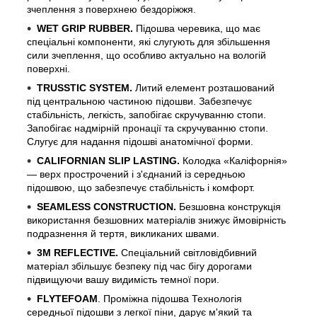
зчеплення з поверхнею бездоріжжя.
WET GRIP RUBBER.
Підошва черевика, що має
спеціальні компоненти, які слугують для збільшення
сили зчеплення, що особливо актуально на вологій
поверхні.
TRUSSTIC SYSTEM.
Литий елемент розташований
під центральною частиною підошви. Забезпечує
стабільність, легкість, запобігає скручуванню стопи.
Запобігає надмірній пронації та скручуванню стопи.
Слугує для надання підошві анатомічної форми.
CALIFORNIAN SLIP LASTING.
Колодка «Каліфорнія»
— верх прострочений і з'єднаний із середньою
підошвою, що забезпечує стабільність і комфорт.
SEAMLESS CONSTRUCTION.
Безшовна конструкція
використання безшовних матеріалів знижує ймовірність
подразнення й тертя, викликаних швами.
3М REFLECTIVE.
Спеціальний світловідбивний
матеріал збільшує безпеку під час бігу дорогами
підвищуючи вашу видимість темної пори.
FLYTEFOAM
. Проміжна підошва Технологія
середньої підошви з легкої піни, дарує м'який та