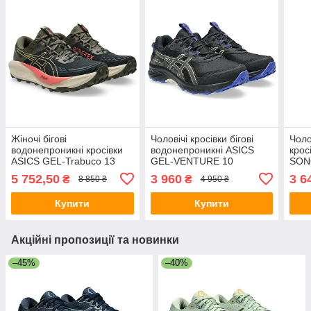
Жіночі бігові
Чоловічі кросівки бігові
Чолов
водонепроникні кросівки
водонепроникні ASICS
крос
ASICS GEL-Trabuco 13
GEL-VENTURE 10
SON
GTX 1012B767-003
WATERPROOF 1011B965-
5 752,50
3 960
3 6
₴
₴
8 850 ₴
4 950 ₴
002 (розмір 44)
Купити
Купити
Акційні пропозиції та новинки
–45%
–40%