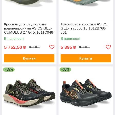
Кросівки для бігу чоловічі
Жіночі бігові кросівки ASICS
водонепроникні ASICS GEL-
GEL-Trabuco 13 1012B768-
CUMULUS 27 GTX 1011C048-
301
200
В наявності
В наявності
5 752,50
5 395
₴
₴
8 850 ₴
8 300 ₴
Купити
Купити
–35%
–35%