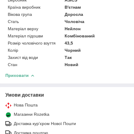
Виробник
ASICS
Країна виробник
В'єтнам
Вікова група
Доросла
Стать
Чоловіча
Матеріал верху
Нейлон
Матеріал підошви
Комбінований
Розмір чоловічого взуття
43,5
Колір
Чорний
Захист від води
Так
Стан
Новий
Приховати
Умови доставки
Нова Пошта
Магазини Rozetka
Доставка кур'єром Нової Пошти
Доставка поштою