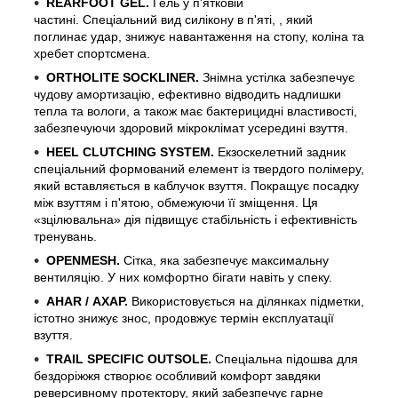
REARFOOT GEL.
Гель у п'ятковій
частині. Спеціальний вид силікону в п'яті, , який
поглинає удар, знижує навантаження на стопу, коліна та
хребет спортсмена.
ORTHOLITE SOCKLINER.
Знімна устілка забезпечує
чудову амортизацію, ефективно відводить надлишки
тепла та вологи, а також має бактерицидні властивості,
забезпечуючи здоровий мікроклімат усередині взуття.
HEEL CLUTCHING SYSTEM.
Екзоскелетний задник
спеціальний формований елемент із твердого полімеру,
який вставляється в каблучок взуття. Покращує посадку
між взуттям і п'ятою, обмежуючи її зміщення. Ця
«зцілювальна» дія підвищує стабільність і ефективність
тренувань.
OPENMESH.
Сітка, яка забезпечує максимальну
вентиляцію. У них комфортно бігати навіть у спеку.
AHAR / АХАР.
Використовується на ділянках підметки,
істотно знижує знос, продовжує термін експлуатації
взуття.
TRAIL SPECIFIC OUTSOLE.
Спеціальна підошва для
бездоріжжя створює особливий комфорт завдяки
реверсивному протектору, який забезпечує гарне