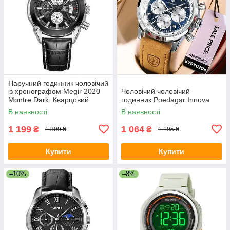
Наручний годинник чоловічий
із хронографом Megir 2020
Чоловічий чоловічий
Montre Dark. Кварцовий
годинник Poedagar Innova
годинник гарний
В наявності
В наявності
1 199
1 064
₴
₴
1 399 ₴
1 195 ₴
Купити
Купити
–10%
–8%