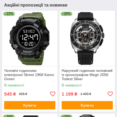
Акційні пропозиції та новинки
–22%
–20%
Чоловічі годинники
Наручний годинник чоловічий
електронні Skmei 1968 Kamo
із хронографом Megir 2056
Green
Todest Silver
В наявності
В наявності
545
1 199
₴
₴
695 ₴
1 499 ₴
Купити
Купити
–16%
–15%