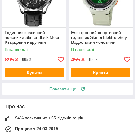
Годинник класичний
Електронний спортивний
чоловічий Skmei Black Moon.
годинник Skmei Elektro Grey.
Кварцовий наручний
Водостійкий чоловічий
годинник
годинник
В наявності
В наявності
895
455
₴
₴
995 ₴
495 ₴
Купити
Купити
Показати ще
Про нас
94% позитивних з 65 відгуків за рік
Працює з 24.03.2015