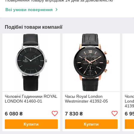
Повернення товару впродовж 14 днів за домовленістю
Всі умови повернення
Подібні товари компанії
Чоловічі Годинники ROYAL
Часы Royal London
Чоло
LONDON 41460-01
Westminster 41392-05
Lond
4139
6 080
7 830
6 9
₴
₴
Купити
Купити