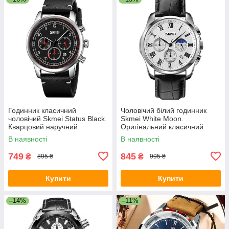
Годинник класичний
Чоловічий білий годинник
чоловічий Skmei Status Black.
Skmei White Moon.
Кварцовий наручний
Оригінальний класичний
годинник із датою
годинник
В наявності
В наявності
749
845
₴
₴
895 ₴
995 ₴
Купити
Купити
–14%
–11%