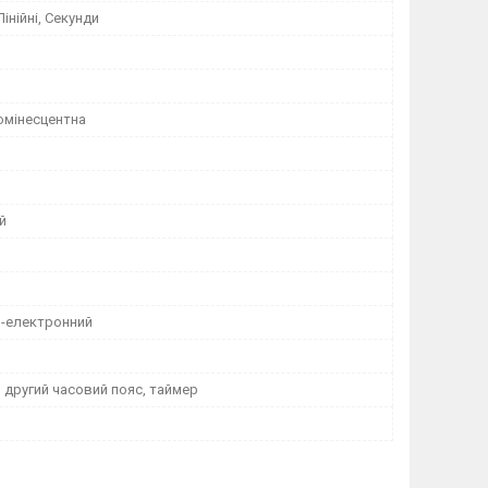
інійні, Секунди
мінесцентна
й
-електронний
 другий часовий пояс, таймер