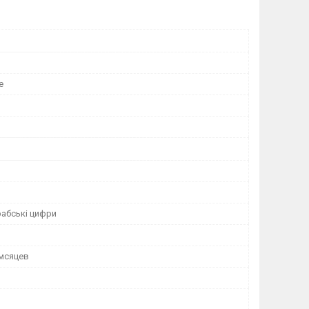
е
й
рабські цифри
 мсяцев