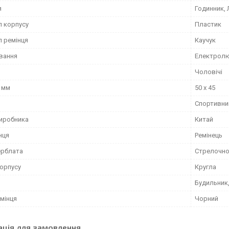
я
Годинник, Л
л корпусу
Пластик
л ремінця
Каучук
ування
Електролю
Чоловічі
, мм
50 х 45
Спортивни
виробника
Китай
нця
Ремінець
ерблата
Стрелочно
орпусу
Кругла
Будильник,
мінця
Чорний
ація для замовлення