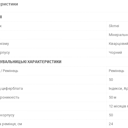
еристики
І
к
Skmei
Мінеральн
нізму
Кварцови
орпусу
Чорний
УВАЛЬНИЦЬКІ ХАРАКТЕРИСТИКИ
/ Ремінець
Ремінець
50
д циферблата
Індекси, А
роникність
50 м
12 місяців
 корпусу
50
 ремінця, см
24