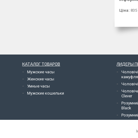
Ціна:
835
КАТАЛОГ ТОВАРОВ
ЛИДЕРЫ 
Мужские часы
Чоловічі
камуфл
Женские часы
Чоловічі
Умные часы
Чоловіч
Мужские кошельки
Clever
Розумний
Black
Розумний