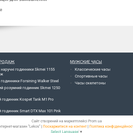
 ₴
ПРОДАЖ
МУЖСКИЕ ЧАСЫ
 наручні годинники Skmei 1155
Классические часы
яж
Спортивные часы
 годинники Forsining Walker Steel
Часы скелетоны
ий розумний годинник Skmei 1250
 годинник Kospet Tank M1 Pro
 годинник Smart DTX Max 101 Pink
Сайт створений на маркетплейсі
Prom.ua
Інтернет-магазин "Lekos" |
Поскаржитися на контент
|
Політика конфіденційност
Select Language
▼