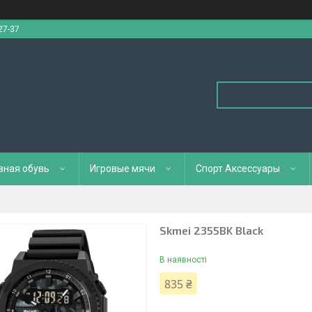
27-37
вная обувь
Игровые мячи
Спорт Аксессуары
Skmei 2355BK Black
В наявності
835 ₴