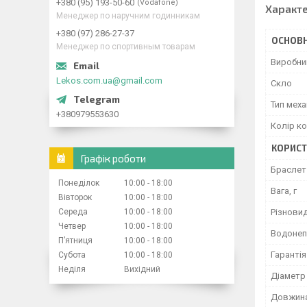
+380 (95) 193-50-60
Vodafone
Характ
Менеджер по наручним годинникам
+380 (97) 286-27-37
ОСНОВН
Менеджер по спортивным товарам
Виробни
Lekos.com.ua@gmail.com
Скло
Тип меха
+380979553630
Колір к
КОРИСТ
Графік роботи
Браслет 
Понеділок
10:00
18:00
Вага, г
Вівторок
10:00
18:00
Середа
10:00
18:00
Різнови
Четвер
10:00
18:00
Водонеп
Пʼятниця
10:00
18:00
Гарантія
Субота
10:00
18:00
Неділя
Вихідний
Діаметр
Довжина