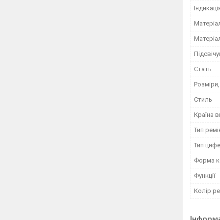
Індикаці
Матеріа
Матеріа
Підсвіч
Стать
Розміри
Стиль
Країна 
Тип ремі
Тип циф
Форма к
Функції
Колір ре
Інформ