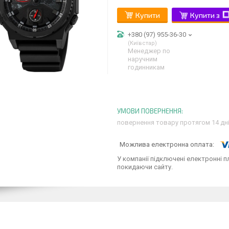
Купити
Купити з
+380 (97) 955-36-30
Київстар
Менеджер по
наручним
годинникам
повернення товару протягом 14 дн
У компанії підключені електронні п
покидаючи сайту.