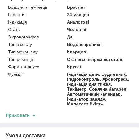
Браслет / Ремінець
Браслет
Гарантія
24 мсяцев
Індикація
Аналогові
Стать
Чоловічі
З хронографом
Да
Тип захисту
Водонепроникні
Тип механізму
Кварцові
Тип ремінця
Сталева, неіржавка сталь
Форма корпусу
Круглі
Функції
Індикація дати, Будильник,
Радіоконтроль, Хронограф.,
Індикація дня тижня,
Тахіметр, Сонячна батарея,
Автоматичний календар,
Індикатор заряду,
Магнітостійкість
Приховати
Умови доставки