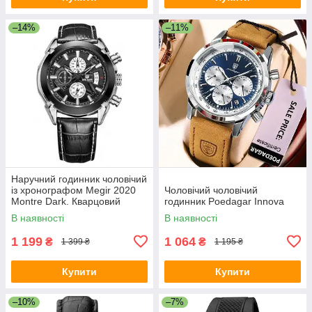
–14%
–11%
Наручний годинник чоловічий
із хронографом Megir 2020
Чоловічий чоловічий
Montre Dark. Кварцовий
годинник Poedagar Innova
годинник гарний
В наявності
В наявності
1 199
1 064
₴
₴
1 399 ₴
1 195 ₴
Купити
Купити
–10%
–7%