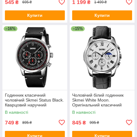
545
1 199
₴
₴
695 ₴
1 499 ₴
Купити
Купити
–16%
–15%
Годинник класичний
Чоловічий білий годинник
чоловічий Skmei Status Black.
Skmei White Moon.
Кварцовий наручний
Оригінальний класичний
годинник із датою
годинник
В наявності
В наявності
749
845
₴
₴
895 ₴
995 ₴
Купити
Купити