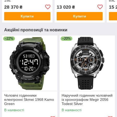
15E
89L
28 370
13 020
15 
₴
₴
Купити
Купити
Акційні пропозиції та новинки
–22%
–20%
Чоловічі годинники
Наручний годинник чоловічий
електронні Skmei 1968 Kamo
із хронографом Megir 2056
Green
Todest Silver
В наявності
В наявності