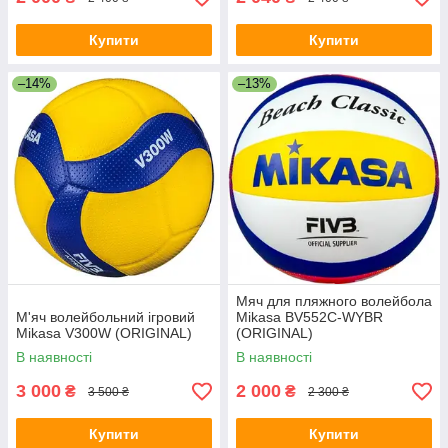
Купити
Купити
–14%
–13%
Мяч для пляжного волейбола
М'яч волейбольний ігровий
Mikasa BV552C-WYBR
Mikasa V300W (ORIGINAL)
(ORIGINAL)
В наявності
В наявності
3 000
2 000
₴
₴
3 500 ₴
2 300 ₴
Купити
Купити