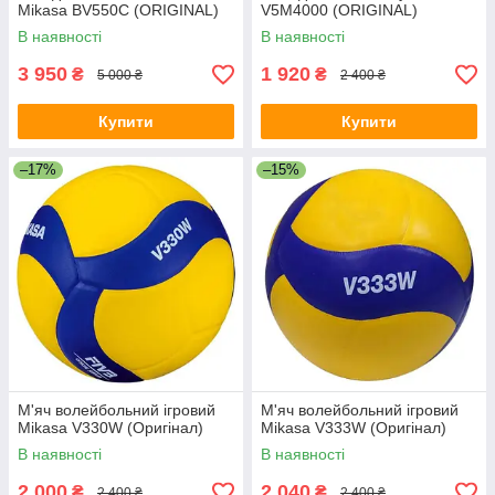
Mikasa BV550C (ORIGINAL)
V5M4000 (ORIGINAL)
В наявності
В наявності
3 950
1 920
₴
₴
5 000 ₴
2 400 ₴
Купити
Купити
–17%
–15%
М'яч волейбольний ігровий
М'яч волейбольний ігровий
Mikasa V330W (Оригінал)
Mikasa V333W (Оригінал)
В наявності
В наявності
2 000
2 040
₴
₴
2 400 ₴
2 400 ₴