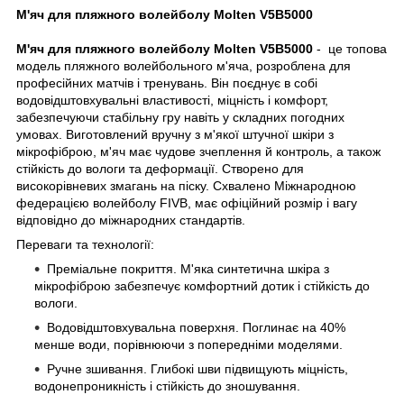
М'яч для пляжного волейболу Molten V5B5000
М'яч для пляжного волейболу Molten V5B5000
- це топова
модель пляжного волейбольного м'яча, розроблена для
професійних матчів і тренувань. Він поєднує в собі
водовідштовхувальні властивості, міцність і комфорт,
забезпечуючи стабільну гру навіть у складних погодних
умовах. Виготовлений вручну з м'якої штучної шкіри з
мікрофіброю, м'яч має чудове зчеплення й контроль, а також
стійкість до вологи та деформації. Створено для
високорівневих змагань на піску. Схвалено Міжнародною
федерацією волейболу FIVB, має офіційний розмір і вагу
відповідно до міжнародних стандартів.
Переваги та технології:
Преміальне покриття. М'яка синтетична шкіра з
мікрофіброю забезпечує комфортний дотик і стійкість до
вологи.
Водовідштовхувальна поверхня. Поглинає на 40%
менше води, порівнюючи з попередніми моделями.
Ручне зшивання. Глибокі шви підвищують міцність,
водонепроникність і стійкість до зношування.