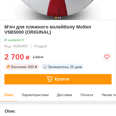
М'яч для пляжного волейболу Molten
V5B5000 (ORIGINAL)
В наявності
Код: V5B5000
Роздріб
2 700
₴
3 000 ₴
Економія
300 ₴
Залишилось
25 днів
Купити
Опис
Характеристики
Доставка
Оплата
Умови п
Опис