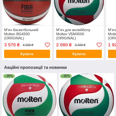
М'яч баскетбольний
М'яч для волейболу
М'яч
Molten BG4500
Molten V5M4500
Mol
(ORIGINAL)
(ORIGINAL)
(OR
3 570
2 080
1 9
₴
₴
4 200 ₴
3 200 ₴
Купити
Купити
Акційні пропозиції та новинки
–35%
–35%