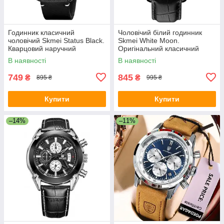
Годинник класичний
Чоловічий білий годинник
чоловічий Skmei Status Black.
Skmei White Moon.
Кварцовий наручний
Оригінальний класичний
годинник із датою
годинник
В наявності
В наявності
749
845
₴
₴
895 ₴
995 ₴
Купити
Купити
–14%
–11%