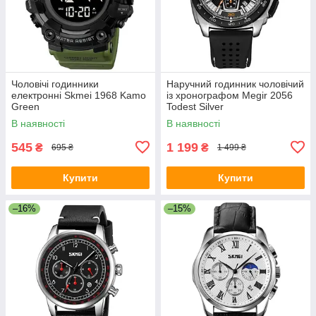
Чоловічі годинники
Наручний годинник чоловічий
електронні Skmei 1968 Kamo
із хронографом Megir 2056
Green
Todest Silver
В наявності
В наявності
545
1 199
₴
₴
695 ₴
1 499 ₴
Купити
Купити
–16%
–15%