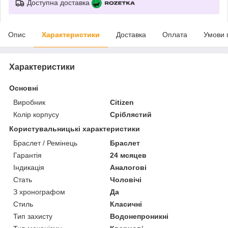
Доступна доставка
Опис
Характеристики
Доставка
Оплата
Умови 
Характеристики
Основні
Виробник
Citizen
Колір корпусу
Сріблястий
Користувальницькі характеристики
Браслет / Ремінець
Браслет
Гарантія
24 мсяцев
Індикація
Аналогові
Стать
Чоловічі
З хронографом
Да
Стиль
Класичні
Тип захисту
Водонепроникні