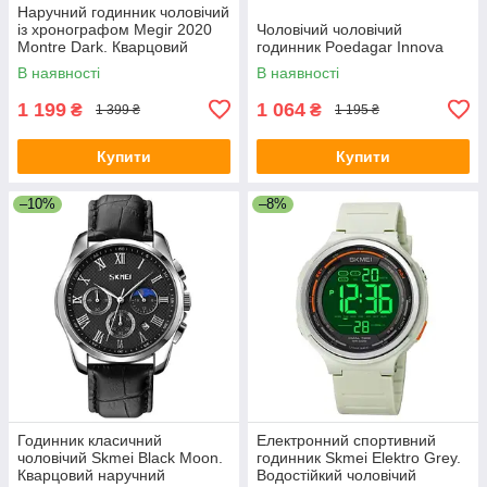
Наручний годинник чоловічий
із хронографом Megir 2020
Чоловічий чоловічий
Montre Dark. Кварцовий
годинник Poedagar Innova
годинник гарний
В наявності
В наявності
1 199
1 064
₴
₴
1 399 ₴
1 195 ₴
Купити
Купити
–10%
–8%
Годинник класичний
Електронний спортивний
чоловічий Skmei Black Moon.
годинник Skmei Elektro Grey.
Кварцовий наручний
Водостійкий чоловічий