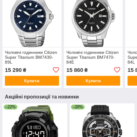
Чоловічі годинники Citizen
Чоловічі годинники Citizen
Чоло
Super Titanium BM7430-
Super Titanium BM7470-
Supe
89L
84E
84L
15 290
15 860
15 
₴
₴
Купити
Купити
Акційні пропозиції та новинки
–22%
–20%