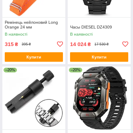
Ремінець нейлоновий Long
Orange 24 мм
Часы DIESEL DZ4309
В наявності
В наявності
315
14 024
₴
₴
395 ₴
17 530 ₴
Купити
Купити
–20%
–20%