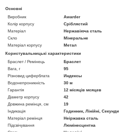
Основні
Виробник
Awarder
Колір корпусу
Сріблястий
Матеріал
Нержавіюча сталь
Скло
Мінеральне
Матеріал корпусу
Метал
Користувальницькі характеристики
Браслет / Ремінець
Браслет
Вага, г
95
Різновид циферблата
Индексы
Водонепроникність
30 м
Гарантія
12 місяців мсяцев
Діаметр корпусу
42
Довжина ремінця, см
19
Індикація
Годинник, Лінійні, Секунди
Матеріал ремінця
Неіржавка сталь
Підсвічування
Люмінесцентна