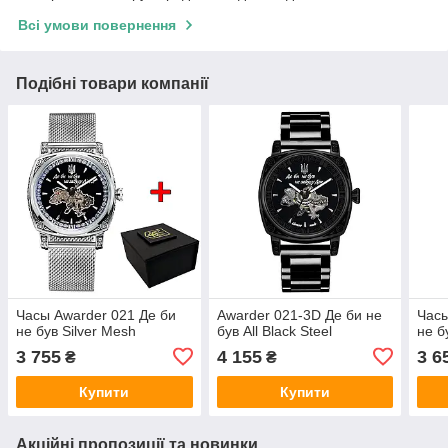
Всі умови повернення
Подібні товари компанії
Часы Awarder 021 Де би
Awarder 021-3D Де би не
Часы
не був Silver Mesh
був All Black Steel
не б
3 755
4 155
3 6
₴
₴
Купити
Купити
Акційні пропозиції та новинки