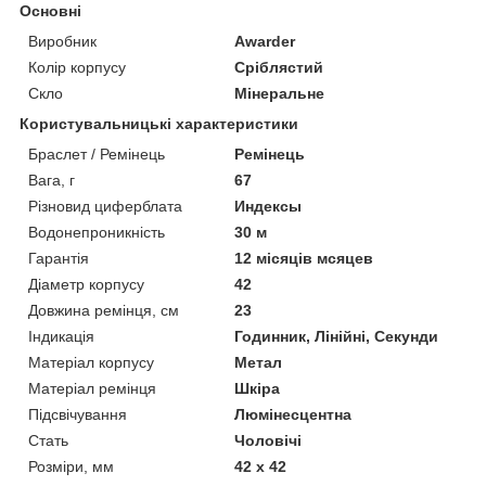
Основні
Виробник
Awarder
Колір корпусу
Сріблястий
Скло
Мінеральне
Користувальницькі характеристики
Браслет / Ремінець
Ремінець
Вага, г
67
Різновид циферблата
Индексы
Водонепроникність
30 м
Гарантія
12 місяців мсяцев
Діаметр корпусу
42
Довжина ремінця, см
23
Індикація
Годинник, Лінійні, Секунди
Матеріал корпусу
Метал
Матеріал ремінця
Шкіра
Підсвічування
Люмінесцентна
Стать
Чоловічі
Розміри, мм
42 х 42