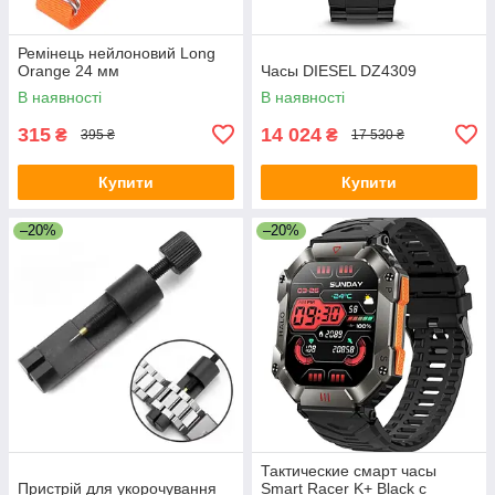
Ремінець нейлоновий Long
Orange 24 мм
Часы DIESEL DZ4309
В наявності
В наявності
315
14 024
₴
₴
395 ₴
17 530 ₴
Купити
Купити
–20%
–20%
Тактические смарт часы
Пристрій для укорочування
Smart Racer K+ Black с