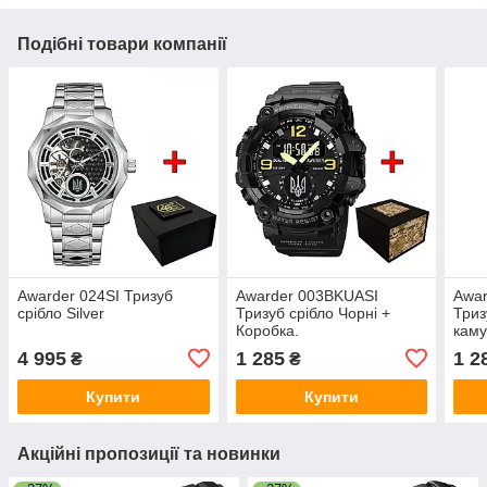
Подібні товари компанії
Awarder 024SI Тризуб
Awarder 003BKUASI
Awa
срібло Silver
Тризуб срібло Чорні +
Триз
Коробка.
каму
4 995
1 285
1 2
₴
₴
Купити
Купити
Акційні пропозиції та новинки