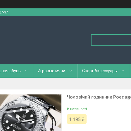
27-37
вная обувь
Игровые мячи
Спорт Аксессуары
Чоловічий годинник Poedaga
В наявності
1 195 ₴