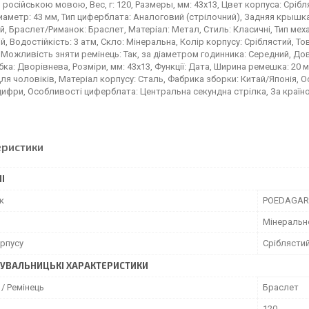
я російською мовою, Вес, г: 120, Размеры, мм: 43х13, Цвет корпуса: Сріб
иаметр: 43 мм, Тип циферблата: Аналоговий (стрілочний), Задняя крышка: 
, Браслет/Риманок: Браслет, Матеріал: Метал, Стиль: Класичні, Тип механ
, Водостійкість: 3 атм, Скло: Мінеральна, Колір корпусу: Сріблястий, Товщи
 Можливість зняти ремінець: Так, за діаметром годинника: Середний, Дов
ібка: Дворівнева, Розміри, мм: 43х13, Функції: Дата, Ширина ремешка: 
ля чоловіків, Матеріал корпусу: Сталь, Фабрика зборки: Китай/Японія, Ос
цифри, Особливості циферблата: Центральна секундна стрілка, За країно
еристики
І
к
POEDAGAR
Мінеральн
орпусу
Сріблясти
УВАЛЬНИЦЬКІ ХАРАКТЕРИСТИКИ
/ Ремінець
Браслет
120