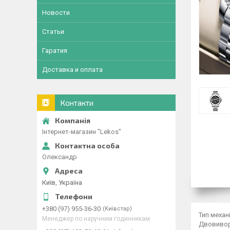
Новости
Статьи
Гаратия
Доставка и оплата
Контакти
Інтернет-магазин "Lekos"
Олександр
Київ, Україна
+380 (97) 955-36-30
Київстар
Тип механ
Менеджер по наручним годинникам
Двовиворі