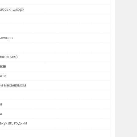
рабські цифри
 мсяцев
улюється)
іків
дати
им механізмом
а
а
екунди, години