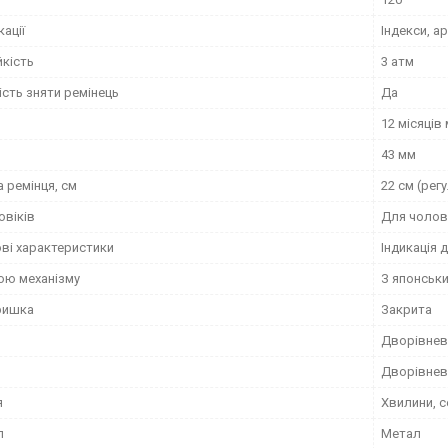
кації
Індекси, а
йкість
3 атм
сть зняти ремінець
Да
12 місяців
43 мм
 ремінця, см
22 см (рег
овіків
Для чолов
ві характеристики
Індикація 
ною механізму
З японськ
ришка
Закрита
Дворівнев
Дворівнев
я
Хвилини, с
л
Метал