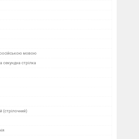
й
я російською мовою
а секундна стрілка
й (стрілочний)
нія