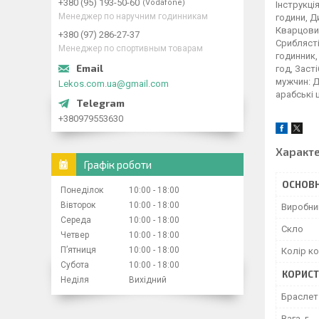
+380 (95) 193-50-60
Vodafone
Інструкці
Менеджер по наручним годинникам
години, Д
Кварцовий
+380 (97) 286-27-37
Сриблястій
Менеджер по спортивным товарам
годинник,
год, Заст
мужчин: Д
Lekos.com.ua@gmail.com
арабські 
+380979553630
Характ
Графік роботи
ОСНОВН
Понеділок
10:00
18:00
Вівторок
10:00
18:00
Виробни
Середа
10:00
18:00
Скло
Четвер
10:00
18:00
Пʼятниця
10:00
18:00
Колір к
Субота
10:00
18:00
КОРИСТ
Неділя
Вихідний
Браслет 
Вага, г