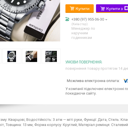
Купити
Купити з
+380 (97) 955-36-30
Київстар
Менеджер по
наручним
годинникам
повернення товару протягом 14 дн
У компанії підключені електронні п
покидаючи сайту.
ізму: Кварцові, Водостійкість: 3 атм — міті руки, Функції: Дата, Стиль: К
т, Товщина: 13 мм, Форма корпусу: Круглий, Матеріал ремінця: Сталевий