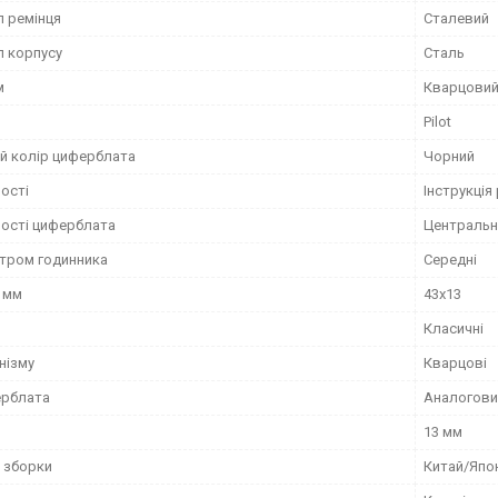
л ремінця
Сталевий
л корпусу
Сталь
м
Кварцови
Pilot
й колір циферблата
Чорний
ості
Інструкці
ості циферблата
Центральн
етром годинника
Середні
, мм
43х13
Класичні
нізму
Кварцові
ерблата
Аналогови
13 мм
 зборки
Китай/Япо