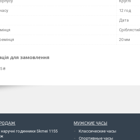
орпусу
Круглі
часу
12 год
Дата
мінця
Сріблясти
ремінця
20 мм
ація для замовлення
5 ₴
ПРОДАЖ
МУЖСКИЕ ЧАСЫ
 наручні годинники Skmei 1155
Классические часы
яж
Спортивные часы