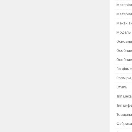
Матеріа
Матеріа
Механіз
Мoдель
Основни
Особлив
Особлив
За діам
Розміри
Стиль
Тип меха
Тип циф
Товщина
Фабрика