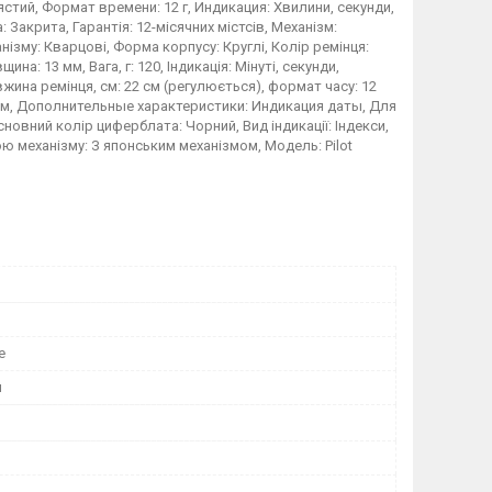
лястий, Формат времени: 12 г, Индикация: Хвилини, секунди,
Закрита, Гарантія: 12-місячних містсів, Механізм:
ізму: Кварцові, Форма корпусу: Круглі, Колір ремінця:
на: 13 мм, Вага, г: 120, Індикація: Мінуті, секунди,
жина ремінця, см: 22 см (регулюється), формат часу: 12
20 мм, Дополнительные характеристики: Индикация даты, Для
новний колір циферблата: Чорний, Вид індикації: Індекси,
ю механізму: З японським механізмом, Модель: Pilot
е
й