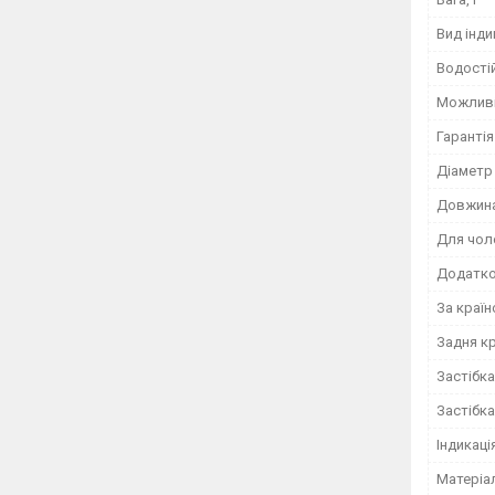
Вид інди
Водості
Можливі
Гарантія
Діаметр
Довжина
Для чол
Додатко
За краї
Задня к
Застібка
Застібка
Індикаці
Матеріа