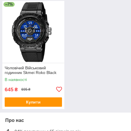
–7%
Чоловічий Військовий
годинник Skmei Roko Black
В наявності
645
₴
695 ₴
Купити
Про нас