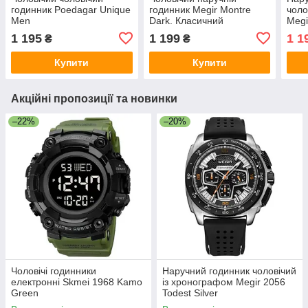
годинник Poedagar Unique
годинник Megir Montre
чоло
Men
Dark. Класичний
Megi
кварцевий годинник на
1 195
1 199
1 1
₴
₴
ремінці
Купити
Купити
Акційні пропозиції та новинки
–22%
–20%
Чоловічі годинники
Наручний годинник чоловічий
електронні Skmei 1968 Kamo
із хронографом Megir 2056
Green
Todest Silver