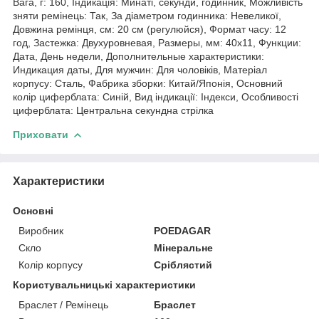
Вага, г: 160, Індикація: Минаті, секунди, годинник, Можливість
зняти ремінець: Так, За діаметром годинника: Невеликої,
Довжина ремінця, см: 20 см (регулюйся), Формат часу: 12
год, Застежка: Двухуровневая, Размеры, мм: 40х11, Функции:
Дата, День недели, Дополнительные характеристики:
Индикация даты, Для мужчин: Для чоловіків, Матеріал
корпусу: Сталь, Фабрика зборки: Китай/Японія, Основний
колір циферблата: Синій, Вид індикації: Індекси, Особливості
циферблата: Центральна секундна стрілка
Приховати
Характеристики
Основні
Виробник
POEDAGAR
Скло
Мінеральне
Колір корпусу
Сріблястий
Користувальницькі характеристики
Браслет / Ремінець
Браслет