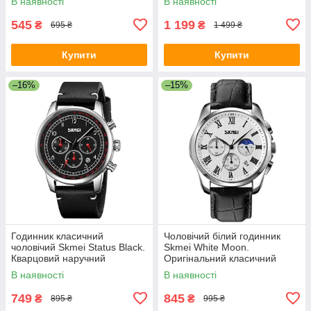
В наявності
В наявності
545
1 199
₴
₴
695 ₴
1 499 ₴
Купити
Купити
–16%
–15%
Годинник класичний
Чоловічий білий годинник
чоловічий Skmei Status Black.
Skmei White Moon.
Кварцовий наручний
Оригінальний класичний
годинник із датою
годинник
В наявності
В наявності
749
845
₴
₴
895 ₴
995 ₴