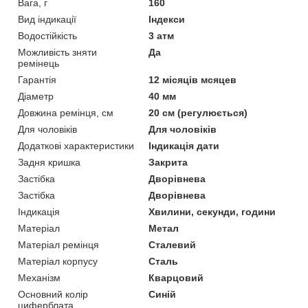
Вага, г
160
Вид індикації
Індекси
Водостійкість
3 атм
Можливість зняти
Да
ремінець
Гарантія
12 місяців мсяцев
Діаметр
40 мм
Довжина ремінця, см
20 см (регулюється)
Для чоловіків
Для чоловіків
Додаткові характеристики
Індикація дати
Задня кришка
Закрита
Застібка
Дворівнева
Застібка
Дворівнева
Індикація
Хвилини, секунди, години
Матеріал
Метал
Матеріал ремінця
Сталевий
Матеріал корпусу
Сталь
Механізм
Кварцовий
Основний колір
Синій
циферблата