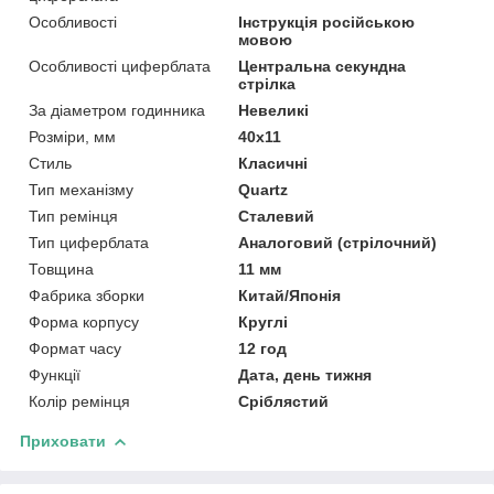
Особливості
Інструкція російською
мовою
Особливості циферблата
Центральна секундна
стрілка
За діаметром годинника
Невеликі
Розміри, мм
40х11
Стиль
Класичні
Тип механізму
Quartz
Тип ремінця
Сталевий
Тип циферблата
Аналоговий (стрілочний)
Товщина
11 мм
Фабрика зборки
Китай/Японія
Форма корпусу
Круглі
Формат часу
12 год
Функції
Дата, день тижня
Колір ремінця
Сріблястий
Приховати