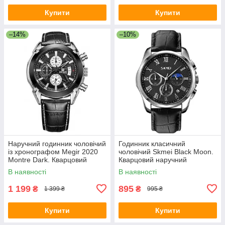
Купити
Купити
–14%
–10%
Наручний годинник чоловічий
Годинник класичний
із хронографом Megir 2020
чоловічий Skmei Black Moon.
Montre Dark. Кварцовий
Кварцовий наручний
годинник гарний
годинник
В наявності
В наявності
1 199
895
₴
₴
1 399 ₴
995 ₴
Купити
Купити