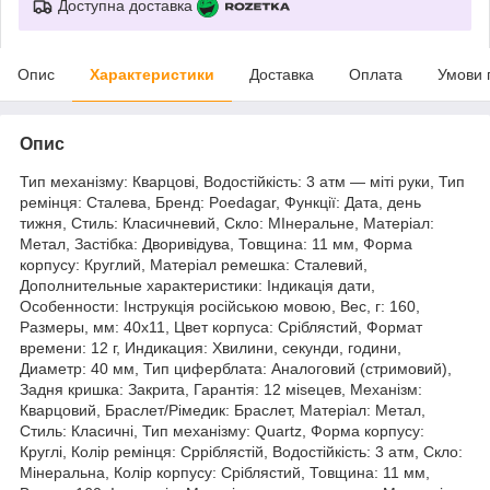
Доступна доставка
Опис
Характеристики
Доставка
Оплата
Умови 
Опис
Тип механізму: Кварцові, Водостійкість: 3 атм — міті руки, Тип
ремінця: Сталева, Бренд: Poedagar, Функції: Дата, день
тижня, Стиль: Класичневий, Скло: МІнеральне, Матеріал:
Метал, Застібка: Дворивідува, Товщина: 11 мм, Форма
корпусу: Круглий, Матеріал ремешка: Сталевий,
Дополнительные характеристики: Індикація дати,
Особенности: Інструкція російською мовою, Вес, г: 160,
Размеры, мм: 40х11, Цвет корпуса: Сріблястий, Формат
времени: 12 г, Индикация: Хвилини, секунди, години,
Диаметр: 40 мм, Тип циферблата: Аналоговий (стримовий),
Задня кришка: Закрита, Гарантія: 12 мisецев, Механізм:
Кварцовий, Браслет/Рімедик: Браслет, Матеріал: Метал,
Стиль: Класичні, Тип механізму: Quartz, Форма корпусу:
Круглі, Колір ремінця: Срріблястій, Водостійкість: 3 атм, Скло:
Мінеральна, Колір корпусу: Сріблястий, Товщина: 11 мм,