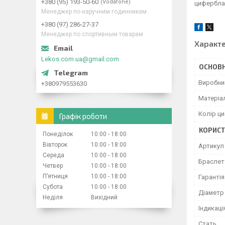
+380 (95) 193-50-60
Vodafone
циферблат
Менеджер по наручним годинникам
+380 (97) 286-27-37
Менеджер по спортивным товарам
Характ
Lekos.com.ua@gmail.com
ОСНОВН
Виробни
+380979553630
Матеріа
Колір ц
Графік роботи
КОРИСТ
Понеділок
10:00
18:00
Вівторок
10:00
18:00
Артикул
Середа
10:00
18:00
Браслет 
Четвер
10:00
18:00
Пʼятниця
10:00
18:00
Гарантія
Субота
10:00
18:00
Діаметр
Неділя
Вихідний
Індикаці
Стать