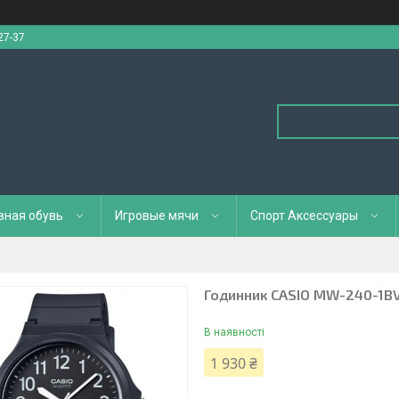
27-37
вная обувь
Игровые мячи
Спорт Аксессуары
Годинник CASIO MW-240-1B
В наявності
1 930 ₴