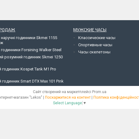
ПРОДАЖ
МУЖСКИЕ ЧАСЫ
 наручні годинники Skmei 1155
Классические часы
яж
Спортивные часы
 годинники Forsining Walker Steel
Часы скелетоны
ий розумний годинник Skmei 1250
 годинник Kospet Tank M1 Pro
 годинник Smart DTX Max 101 Pink
Сайт створений на маркетплейсі
Prom.ua
Інтернет-магазин "Lekos" |
Поскаржитися на контент
|
Політика конфіденційност
Select Language
▼