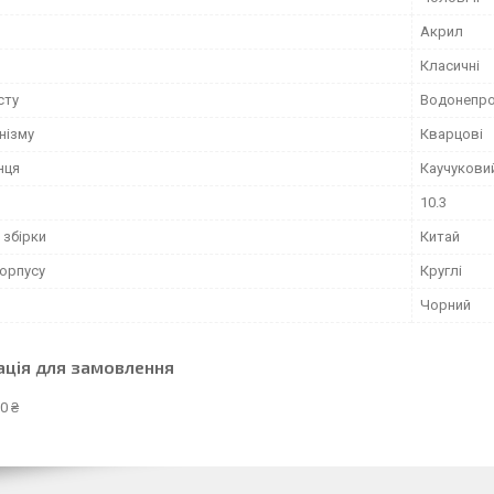
Акрил
Класичні
сту
Водонепро
нізму
Кварцові
нця
Каучукови
10.3
 збірки
Китай
орпусу
Круглі
Чорний
ація для замовлення
0 ₴