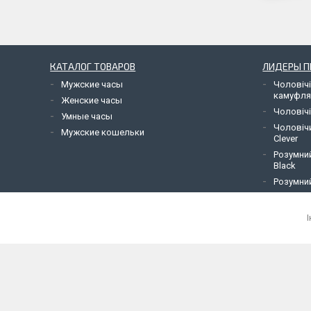
КАТАЛОГ ТОВАРОВ
ЛИДЕРЫ 
Мужские часы
Чоловічі
камуфл
Женские часы
Чоловічі
Умные часы
Чоловіч
Мужские кошельки
Clever
Розумний
Black
Розумний