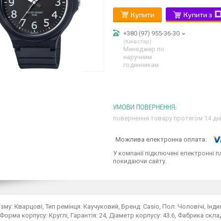
Купити
Купити з
+380 (97) 955-36-30
Київстар
Менеджер по
наручним
годинникам
повернення товару протягом 14 дн
У компанії підключені електронні п
покидаючи сайту.
ізму: Кварцові, Тип ремінця: Каучуковий, Бренд: Casio, Пол: Чоловічі, Інди
 Форма корпусу: Круглі, Гарантія: 24, Діаметр корпусу: 43.6, Фабрика скл