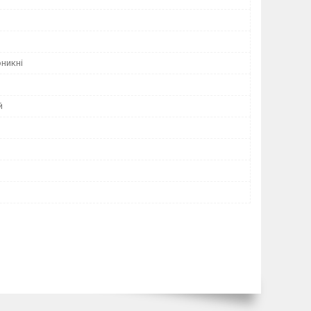
никні
й