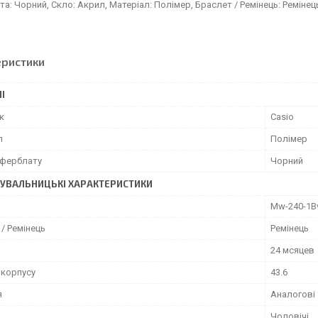
а: Чорний, Скло: Акрил, Матеріал: Полімер, Браслет / Ремінець: Ремінець
еристики
І
к
Casio
л
Полімер
иферблату
Чорний
УВАЛЬНИЦЬКІ ХАРАКТЕРИСТИКИ
Mw-240-1B
/ Ремінець
Ремінець
24 мсяцев
 корпусу
43.6
я
Аналогові
Чоловічі