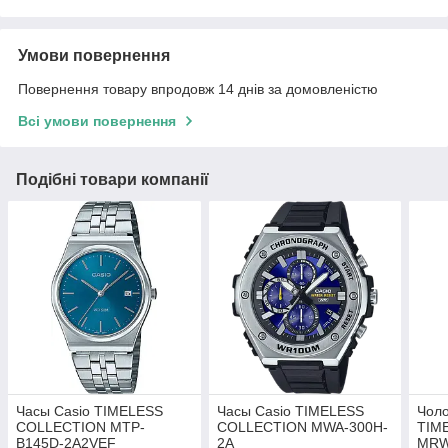
Умови повернення
Повернення товару впродовж 14 днів за домовленістю
Всі умови повернення
Подібні товари компанії
Часы Casio TIMELESS
Часы Casio TIMELESS
Чоло
COLLECTION MTP-
COLLECTION MWA-300H-
TIM
B145D-2A2VEF
2A
MRW