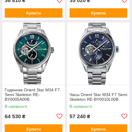
36 810
35 020
₴
₴
Купити
Купити
Годинник Orient Star M34 F7
Semi Skeleton RE-
Часы Orient Star M34 F7 Semi
BY0005A00B
Skeleton RE-BY0010L00B
В наявності
В наявності
64 530
57 240
₴
₴
Купити
Купити