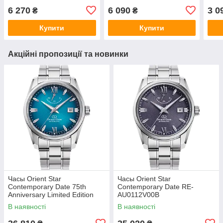
6 270
6 090
3 0
₴
₴
Купити
Купити
Акційні пропозиції та новинки
Часы Orient Star
Часы Orient Star
Contemporary Date 75th
Contemporary Date RE-
Anniversary Limited Edition
AU0112V00B
RE-AU0114E00B
В наявності
В наявності