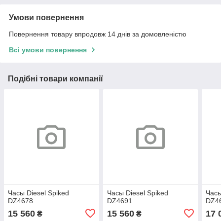
Умови повернення
Повернення товару впродовж 14 днів за домовленістю
Всі умови повернення
Подібні товари компанії
Часы Diesel Spiked
Часы Diesel Spiked
Часы
DZ4678
DZ4691
DZ4
15 560
15 560
17 
₴
₴