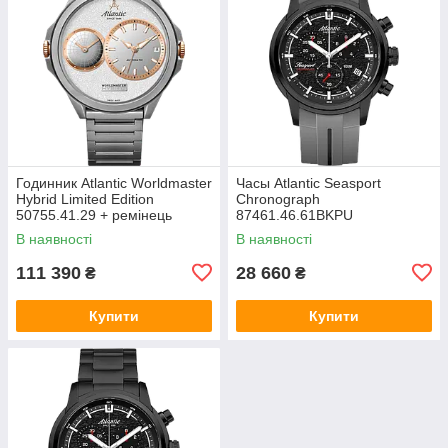
Годинник Atlantic Worldmaster
Часы Atlantic Seasport
Hybrid Limited Edition
Chronograph
50755.41.29 + ремінець
87461.46.61BKPU
В наявності
В наявності
111 390
28 660
₴
₴
Купити
Купити