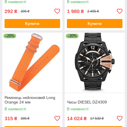
В наявності
В наявності
292
1 980
₴
₴
395 ₴
2 495 ₴
Купити
Купити
–20%
–20%
Ремінець нейлоновий Long
Orange 24 мм
Часы DIESEL DZ4309
В наявності
В наявності
315
14 024
₴
₴
395 ₴
17 530 ₴