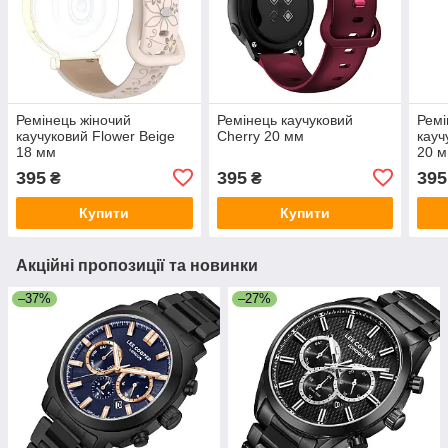
Ремінець жіночий
Ремінець каучуковий
Ремі
каучуковий Flower Beige
Cherry 20 мм
кауч
18 мм
20 
395
395
395
₴
₴
Купити
Купити
Акційні пропозиції та новинки
–37%
–27%