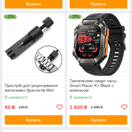
Купити
Купити
–20%
–20%
Тактические смарт часы
Пристрій для укорочування
Smart Racer K+ Black с
металевих браслетів Mini
компасом
В наявності
В наявності
80
1 600
₴
₴
100 ₴
1 989 ₴
Купити
Купити