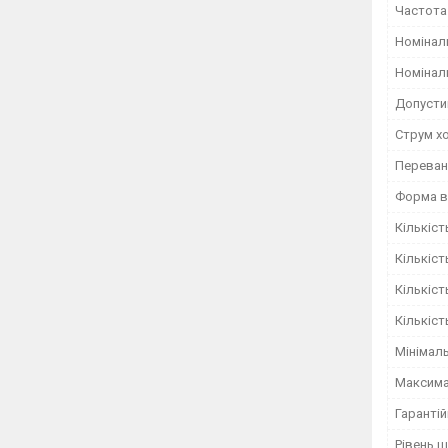
Частота
Номіналь
Номінал
Допусти
Струм х
Переван
Форма ви
Кількіст
Кількіст
Кількіст
Кількіст
Мінімал
Максима
Гарантій
Рівень 