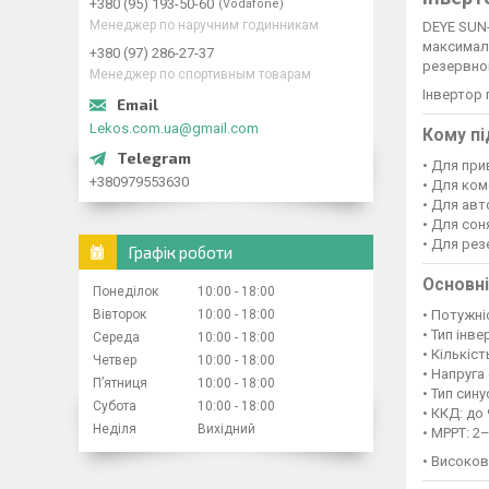
+380 (95) 193-50-60
Vodafone
Менеджер по наручним годинникам
DEYE SUN-
максималь
+380 (97) 286-27-37
резервно
Менеджер по спортивным товарам
Інвертор 
Lekos.com.ua@gmail.com
Кому пі
• Для при
+380979553630
• Для ком
• Для ав
• Для сон
• Для ре
Графік роботи
Основні
Понеділок
10:00
18:00
Вівторок
10:00
18:00
• Потужніс
• Тип інве
Середа
10:00
18:00
• Кількіс
Четвер
10:00
18:00
• Напруга
Пʼятниця
10:00
18:00
• Тип сину
Субота
10:00
18:00
• ККД: до
Неділя
Вихідний
• MPPT: 2
• Високо