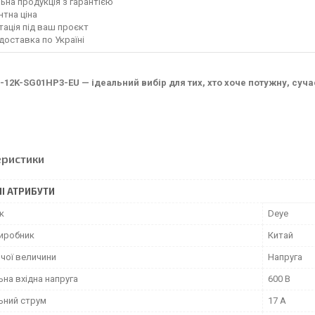
льна продукція з гарантією
нтна ціна
тація під ваш проєкт
доставка по Україні
-12K-SG01HP3-EU — ідеальний вибір для тих, хто хоче потужну, суч
еристики
І АТРИБУТИ
к
Deye
виробник
Китай
очої величини
Напруга
на вхідна напруга
600 В
ьний струм
17 А