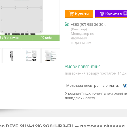
Купити
Купити з
+380 (97) 955-36-30
Київстар
Менеджер по
13%
40 днів
наручним
годинникам
повернення товару протягом 14 дн
У компанії підключені електронні п
покидаючи сайту.
ор DEYE SUN-12K-SG01HP3-EU — потужне рішення 