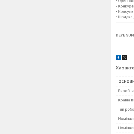
• Оригіна
• Конкуре
• Консуль
• Швидка 
DEYE SUN
Характ
ОСНОВН
Виробни
Країна 
Тип роб
Номіналь
Номінал