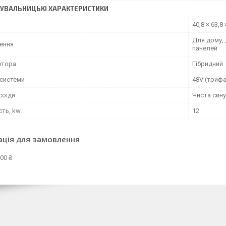
УВАЛЬНИЦЬКІ ХАРАКТЕРИСТИКИ
40,8 × 63,8 
Для дому, 
ення
панелей
ртора
Гібридний
 системи
48V (триф
соїди
Чиста сину
сть, kw
12
ація для замовлення
00 ₴