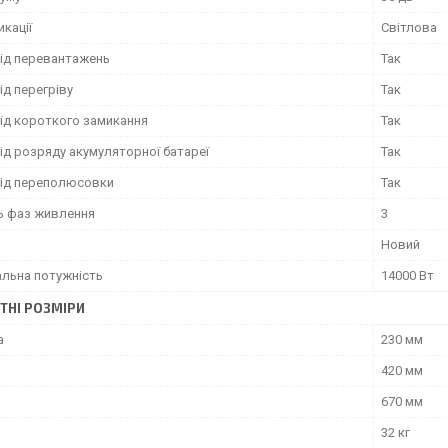
икації
Світлова
від перевантажень
Так
ід перегріву
Так
від короткого замикання
Так
ід розряду акумуляторної батареї
Так
від переполюсовки
Так
ть фаз живлення
3
Новий
льна потужність
14000 Вт
ТНІ РОЗМІРИ
а
230 мм
420 мм
670 мм
32 кг