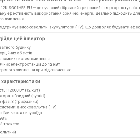
12K-SG01HP3-EU — це сучасний гібридний трифазний інвертор потужніст
ну ефективність використання сонячної енергії. Ідеально підходить для 
го живлення.
підтримує високовольтні акумулятори (HV), що дозволяє будувати ефек
дійде цей інвертор
ватного будинку
ерційних об'єктів
тономних систем живлення
ячних електростанцій до
12 кВт
зервного живлення при відключеннях
 характеристики
ть: 12000 Вт (12 кВт)
ртора: гібридний (hybrid)
ть фаз: 3 (трифазний)
 системи: високовольтна (HV)
соїди: чиста синусоїда
 98%
–3 трекери
вольтний