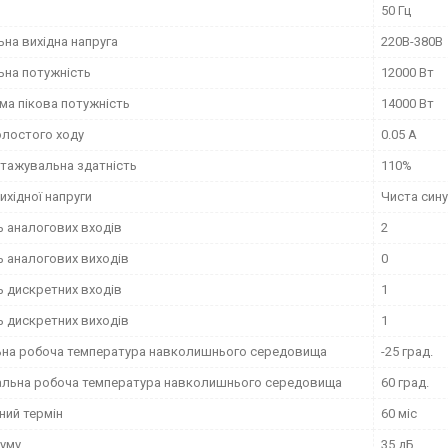
50 Гц
на вихідна напруга
220В-380В
ьна потужність
12000 Вт
ма пікова потужність
14000 Вт
олостого ходу
0.05 А
тажувальна здатність
110%
хідної напруги
Чиста сину
ь аналогових входів
2
ь аналогових виходів
0
ь дискретних входів
1
ь дискретних виходів
1
ьна робоча температура навколишнього середовища
-25 град.
льна робоча температура навколишнього середовища
60 град.
ний термін
60 міс
шуму
35 дБ