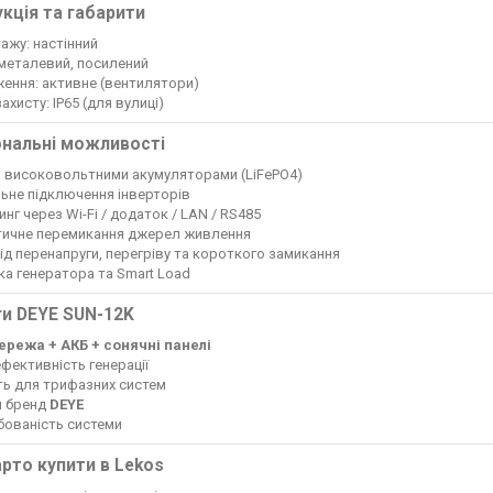
кція та габарити
тажу: настінний
 металевий, посилений
ення: активне (вентилятори)
захисту: IP65 (для вулиці)
ональні можливості
з високовольтними акумуляторами (LiFePO4)
ьне підключення інверторів
инг через Wi-Fi / додаток / LAN / RS485
тичне перемикання джерел живлення
від перенапруги, перегріву та короткого замикання
ка генератора та Smart Load
и DEYE SUN-12K
мережа + АКБ + сонячні панелі
ефективність генерації
ть для трифазних систем
й бренд
DEYE
бованість системи
рто купити в Lekos