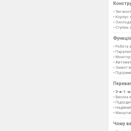
Констру
• Тип мон
• Корпус:
• Охолодж
• Ступінь 
Функці
• Робота 
• Паралел
• Монітор
• Автома
• Захист 
• Підтрим
Переваг
•
3-в-1: 
• Висока 
• Підходи
• Надійни
• Масшта
Чому ва