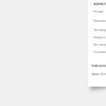
КОРИСТ
Розмір
Признач
Тип інве
Напруга
Тип сину
Потужні
Інформ
Ціна:
63 6