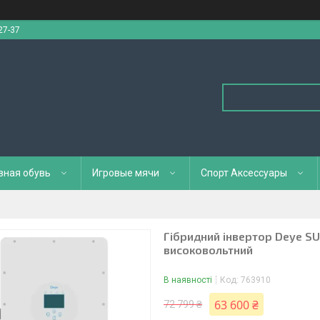
27-37
вная обувь
Игровые мячи
Спорт Аксессуары
Гібридний інвертор Deye SU
високовольтний
В наявності
Код:
763910
63 600 ₴
72 799 ₴