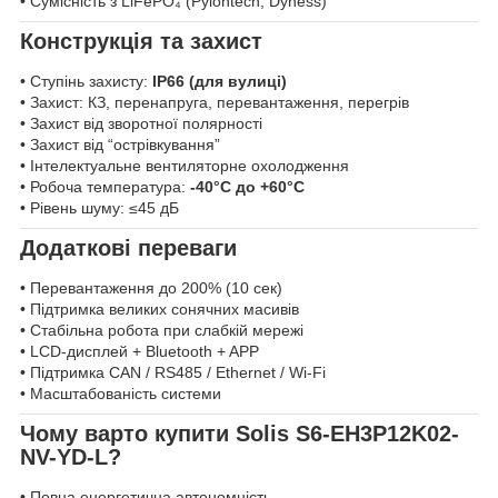
• Сумісність з LiFePO₄ (Pylontech, Dyness)
Конструкція та захист
• Ступінь захисту:
IP66 (для вулиці)
• Захист: КЗ, перенапруга, перевантаження, перегрів
• Захист від зворотної полярності
• Захист від “острівкування”
• Інтелектуальне вентиляторне охолодження
• Робоча температура:
-40°C до +60°C
• Рівень шуму: ≤45 дБ
Додаткові переваги
• Перевантаження до 200% (10 сек)
• Підтримка великих сонячних масивів
• Стабільна робота при слабкій мережі
• LCD-дисплей + Bluetooth + APP
• Підтримка CAN / RS485 / Ethernet / Wi-Fi
• Масштабованість системи
Чому варто купити Solis S6-EH3P12K02-
NV-YD-L?
• Повна енергетична автономність