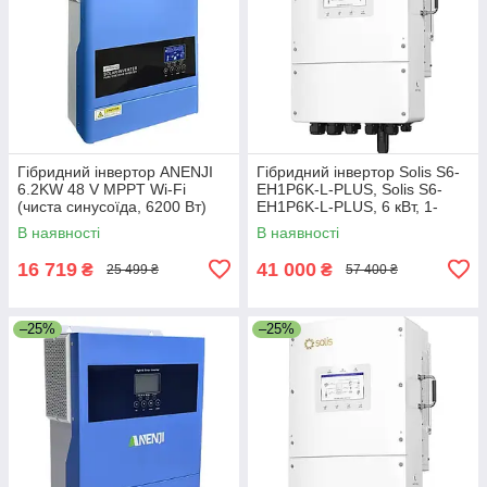
Гібридний інвертор ANENJI
Гібридний інвертор Solis S6-
6.2KW 48 V MPPT Wi-Fi
EH1P6K-L-PLUS, Solis S6-
(чиста синусоїда, 6200 Вт)
EH1P6K-L-PLUS, 6 кВт, 1-
фазный, низковольтный
В наявності
В наявності
16 719
41 000
₴
₴
25 499 ₴
57 400 ₴
–25%
–25%