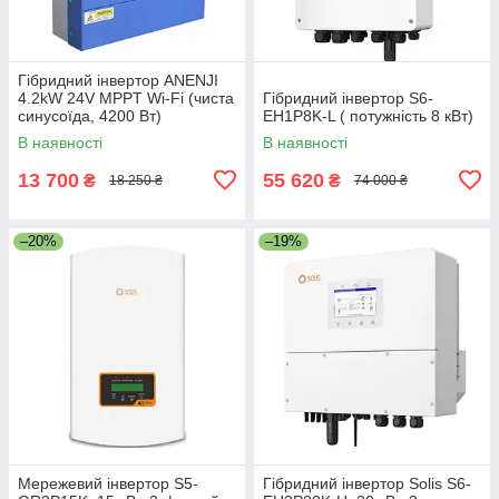
Гібридний інвертор ANENJI
4.2kW 24V MPPT Wi-Fi (чиста
Гібридний інвертор S6-
синусоїда, 4200 Вт)
EH1P8K-L ( потужність 8 кВт)
В наявності
В наявності
13 700
55 620
₴
₴
18 250 ₴
74 000 ₴
–20%
–19%
Мережевий інвертор S5-
Гібридний інвертор Solis S6-