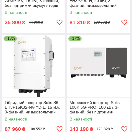
GR3P15K, 15 кВт, 3-фазний,
EH3P20K-H, 20 кВт, 3-
без підтримки акумуляторів
фазний, низьковольтний
В наявності
В наявності
35 800
81 310
₴
₴
44 960 ₴
100 572 ₴
–19%
–17%
Гібридний інвертор Solis S6-
Мережевий інвертор Solis
EH3P15K02-NV-YD-L, 15 кВт,
100K 5G-PRO, 100 кВт, 3-
3-фазний, низьковольтний
фазний, без підтримки
акумуляторів
В наявності
В наявності
87 960
143 190
₴
₴
108 552 ₴
171 828 ₴