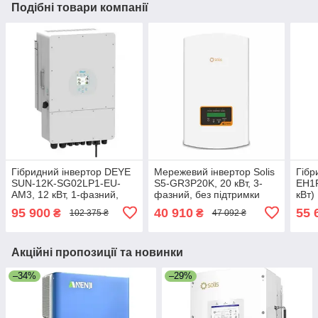
Подібні товари компанії
Гібридний інвертор DEYE
Мережевий інвертор Solis
Гібр
SUN-12K-SG02LP1-EU-
S5-GR3P20K, 20 кВт, 3-
EH1P
AM3, 12 кВт, 1-фазний,
фазний, без підтримки
кВт)
низьковольтний
акумуляторів
95 900
40 910
55 
₴
₴
102 375 ₴
47 092 ₴
Акційні пропозиції та новинки
–34%
–29%