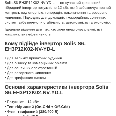
Solis S6-EH3P12K02-NV-YD-L — це сучасний трифазний
гібридний інвертор потужністю 12 кВт, який забезпечує повний
контроль над енергією: генерація, накопичення та резервне
живлення. Підходить для домашніх і комерційних сонячних
систем, забезпечуючи стабільність, автономність та економію.
Ідеальне рішення для тих, хто хоче енергонезалежність і
максимальну ефективність.
Кому підійде інвертор Solis S6-
EH3P12K02-NV-YD-L
• Для великих приватних будинків
• Для бізнесу та комерційних об’єктів
• Для сонячних електростанцій
• Для резервного живлення
• Для трифазних систем
Основні характеристики інвертора Solis
S6-EH3P12K02-NV-YD-L
• Потужність:
12 кВт
• Тип:
гібридний (On-Grid + Off-Grid)
• Фази:
трифазний (380/400 В)