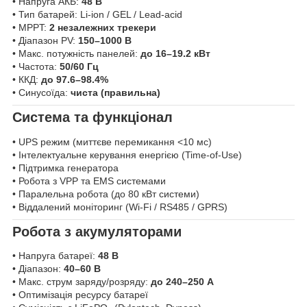
• Напруга АКБ:
48 В
• Тип батарей: Li-ion / GEL / Lead-acid
• MPPT:
2 незалежних трекери
• Діапазон PV:
150–1000 В
• Макс. потужність панелей:
до 16–19.2 кВт
• Частота:
50/60 Гц
• ККД:
до 97.6–98.4%
• Синусоїда:
чиста (правильна)
Система та функціонал
• UPS режим (миттєве перемикання <10 мс)
• Інтелектуальне керування енергією (Time-of-Use)
• Підтримка генератора
• Робота з VPP та EMS системами
• Паралельна робота (до 80 кВт системи)
• Віддалений моніторинг (Wi-Fi / RS485 / GPRS)
Робота з акумуляторами
• Напруга батареї:
48 В
• Діапазон:
40–60 В
• Макс. струм заряду/розряду:
до 240–250 А
• Оптимізація ресурсу батареї