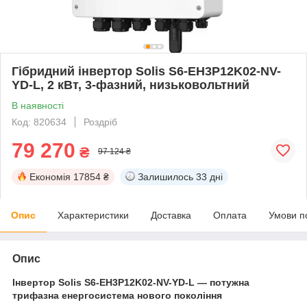
Гібридний інвертор Solis S6-EH3P12K02-NV-
YD-L, 2 кВт, 3-фазний, низьковольтний
В наявності
Код: 820634
Роздріб
79 270
₴
97 124 ₴
Економія
17854 ₴
Залишилось
33 дні
Опис
Характеристики
Доставка
Оплата
Умови п
Опис
Інвертор Solis S6-EH3P12K02-NV-YD-L — потужна
трифазна енергосистема нового покоління