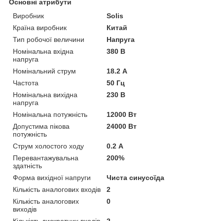
Основні атрибути
Виробник
Solis
Країна виробник
Китай
Тип робочої величини
Напруга
Номінальна вхідна
380 В
напруга
Номінальний струм
18.2 А
Частота
50 Гц
Номінальна вихідна
230 В
напруга
Номінальна потужність
12000 Вт
Допустима пікова
24000 Вт
потужність
Струм холостого ходу
0.2 А
Перевантажувальна
200%
здатність
Форма вихідної напруги
Чиста синусоїда
Кількість аналогових входів
2
Кількість аналогових
0
виходів
Кількість дискретних входів
2