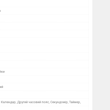
н
йки
ий
 Календар, Другий часовий пояс, Секундомір, Таймер,