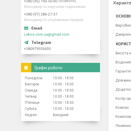
+380 (95) 193-50-60
Vodafone
Характ
Менеджер по наручним годинникам
+380 (97) 286-27-37
ОСНОВН
Менеджер по спортивным товарам
Виробни
Lekos.com.ua@gmail.com
Джерел
КОРИСТ
+380979553630
Висота 
Водонеп
Графік роботи
Гарантія
Понеділок
10:00
18:00
Довжина
Вівторок
10:00
18:00
Додатко
Середа
10:00
18:00
Четвер
10:00
18:00
Колір ц
Пʼятниця
10:00
18:00
Компас
Субота
10:00
18:00
Неділя
Вихідний
Комплек
Люмінес