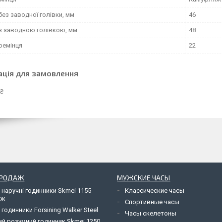
ез заводної голівки, мм
46
з заводною голівкою, мм
48
ремінця
22
ація для замовлення
 ₴
ПРОДАЖ
МУЖСКИЕ ЧАСЫ
 наручні годинники Skmei 1155
Классические часы
яж
Спортивные часы
 годинники Forsining Walker Steel
Часы скелетоны
ий розумний годинник Skmei 1250