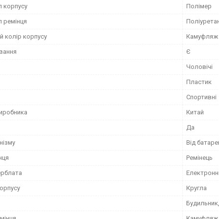
л корпусу
Полімер
л ремінця
Поліурета
й колір корпусу
Камуфляж
ування
Є
Чоловічі
Пластик
Спортивні
виробника
Китай
Да
нізму
Від батаре
нця
Ремінець
ерблата
Електронн
орпусу
Кругла
Будильник,
мінця
Камуфляж