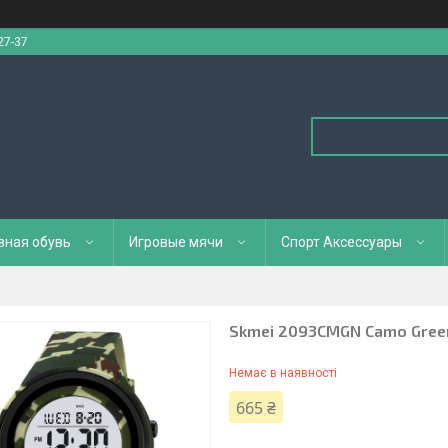
27-37
вная обувь
Игровые мячи
Спорт Аксессуары
Skmei 2093CMGN Camo Gree
Немає в наявності
665 ₴