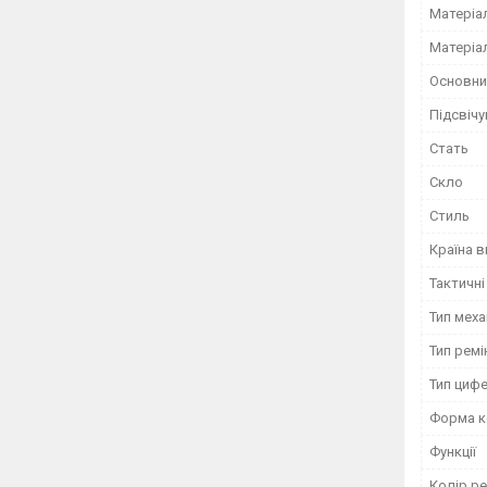
Матеріа
Матеріа
Основни
Підсвіч
Стать
Скло
Стиль
Країна 
Тактичні
Тип меха
Тип ремі
Тип циф
Форма к
Функції
Колір ре