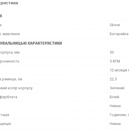
еристики
І
к
Skmei
о живлення
Батарейка
УВАЛЬНИЦЬКІ ХАРАКТЕРИСТИКИ
корпуса, мм
53
роникність
5 ATM
12 місяців
 ремінця, см
22,5
вий колір корпусу
Зелений
иферблата
Білий
Немає
тація
Годинник, 
ценція
Немає