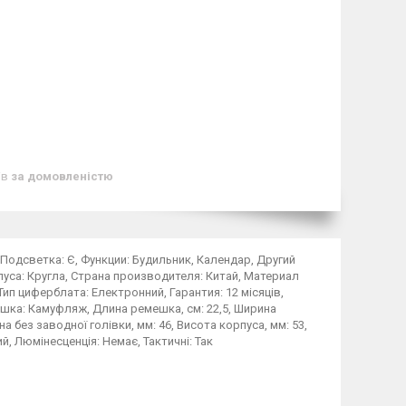
ів
за домовленістю
, Подсветка: Є, Функции: Будильник, Календар, Другий
рпуса: Кругла, Страна производителя: Китай, Материал
п циферблата: Електронний, Гарантия: 12 місяців,
ешка: Камуфляж, Длина ремешка, см: 22,5, Ширина
 без заводної голівки, мм: 46, Висота корпуса, мм: 53,
, Люмінесценція: Немає, Тактичні: Так