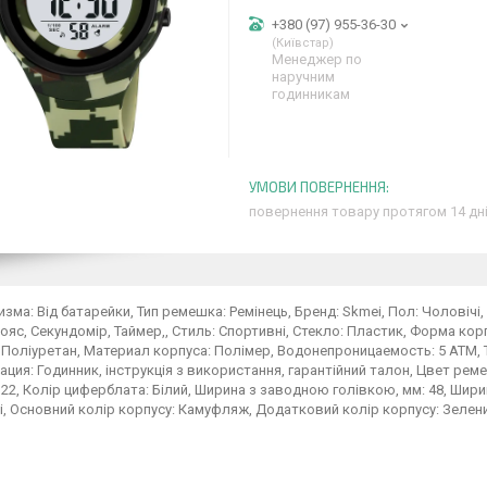
+380 (97) 955-36-30
Київстар
Менеджер по
наручним
годинникам
повернення товару протягом 14 дн
изма: Від батарейки, Тип ремешка: Ремінець, Бренд: Skmei, Пол: Чоловічі
ояс, Секундомір, Таймер,, Стиль: Спортивні, Стекло: Пластик, Форма ко
Поліуретан, Материал корпуса: Полімер, Водонепроницаемость: 5 ATM, Ти
ция: Годинник, інструкція з використання, гарантійний талон, Цвет рем
22, Колір циферблата: Білий, Ширина з заводною голівкою, мм: 48, Ширина
і, Основний колір корпусу: Камуфляж, Додатковий колір корпусу: Зелений