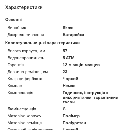
Характеристики
Основні
Виробник
Skmei
Джерело живлення
Батарейка
Користувальницькі характеристики
Висота корпуса, мм
57
Водонепроникність
5 ATM
Гарантія
12 місяців мсяцев
Довжина ремінця, см
23
Колір циферблата
Чорний
Компас
Немає
Комплектація
Годинник, інструкція з
використання, гарантійний
талон
Люмінесценція
Є
Матеріал корпусу
Полімер
Матеріал ремінця
Поліуретан
Основний колір корпусу
Чорний