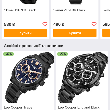
Skmei 1167BK Black
Skmei 2151BK Black
Skme
580
490
585
₴
₴
Купити
Купити
Акційні пропозиції та новинки
–37%
–27%
Lee Cooper Trader
Lee Cooper England Black