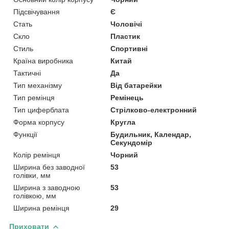
Підсвічування
Є
Стать
Чоловічі
Скло
Пластик
Стиль
Спортивні
Країна виробника
Китай
Тактичні
Да
Тип механізму
Від батарейки
Тип ремінця
Ремінець
Тип циферблата
Стрілково-електронний
Форма корпусу
Кругла
Функції
Будильник, Календар,
Секундомір
Колір ремінця
Чорний
Ширина без заводної
53
голівки, мм
Ширина з заводною
53
голівкою, мм
Ширина ремінця
29
Приховати