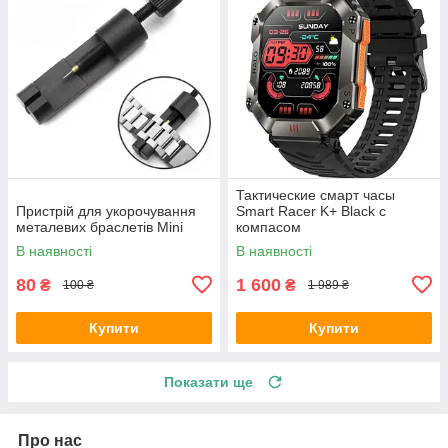
Тактические смарт часы
Пристрій для укорочування
Smart Racer K+ Black с
металевих браслетів Mini
компасом
В наявності
В наявності
80
1 600
₴
₴
100 ₴
1 989 ₴
Купити
Купити
Показати ще
Про нас