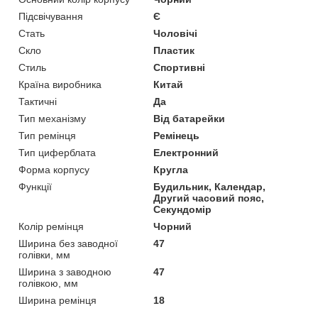
Підсвічування
Є
Стать
Чоловічі
Скло
Пластик
Стиль
Спортивні
Країна виробника
Китай
Тактичні
Да
Тип механізму
Від батарейки
Тип ремінця
Ремінець
Тип циферблата
Електронний
Форма корпусу
Кругла
Функції
Будильник, Календар,
Другий часовий пояс,
Секундомір
Колір ремінця
Чорний
Ширина без заводної
47
голівки, мм
Ширина з заводною
47
голівкою, мм
Ширина ремінця
18