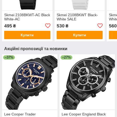
Skmei 2108BKWT-AC Black
Skmei 2108BKWT Black-
Skme
White-AC
White SALE
Whit
495
530
560
₴
₴
Купити
Купити
Акційні пропозиції та новинки
–37%
–27%
Lee Cooper Trader
Lee Cooper England Black