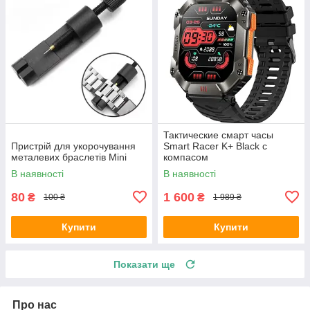
Тактические смарт часы
Пристрій для укорочування
Smart Racer K+ Black с
металевих браслетів Mini
компасом
В наявності
В наявності
80
1 600
₴
₴
100 ₴
1 989 ₴
Купити
Купити
Показати ще
Про нас