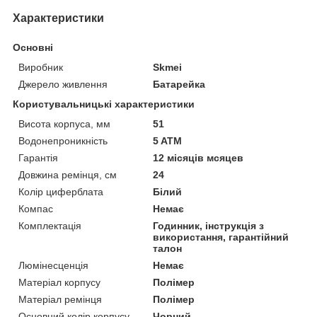
Характеристики
Основні
Виробник
Skmei
Джерело живлення
Батарейка
Користувальницькі характеристики
Висота корпуса, мм
51
Водонепроникність
5 ATM
Гарантія
12 місяців мсяцев
Довжина ремінця, см
24
Колір циферблата
Білий
Компас
Немає
Комплектація
Годинник, інструкція з
використання, гарантійний
талон
Люмінесценція
Немає
Матеріал корпусу
Полімер
Матеріал ремінця
Полімер
Основний колір корпусу
Чорний