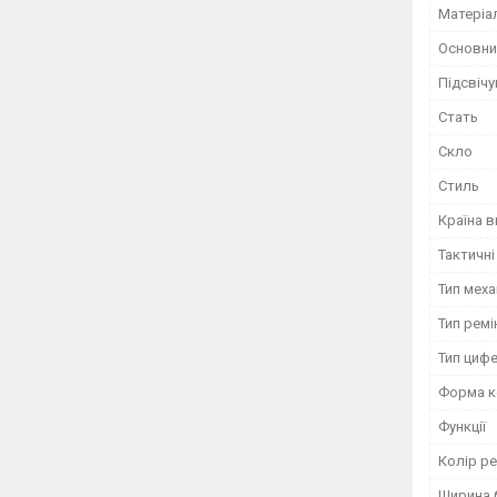
Матеріа
Основни
Підсвіч
Стать
Скло
Стиль
Країна 
Тактичні
Тип меха
Тип ремі
Тип циф
Форма к
Функції
Колір ре
Ширина б