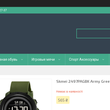
27-37
вная обувь
Игровые мячи
Спорт Аксессуары
Skmei 2497PAGBK Army Gree
Немає в наявності
565 ₴