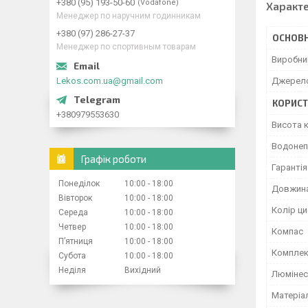
+380 (95) 193-50-60
Vodafone
Характ
Менеджер по наручним годинникам
+380 (97) 286-27-37
ОСНОВН
Менеджер по спортивным товарам
Виробни
Lekos.com.ua@gmail.com
Джерел
КОРИСТ
+380979553630
Висота 
Водонеп
Графік роботи
Гарантія
Понеділок
10:00
18:00
Довжина
Вівторок
10:00
18:00
Колір ц
Середа
10:00
18:00
Четвер
10:00
18:00
Компас
Пʼятниця
10:00
18:00
Комплек
Субота
10:00
18:00
Неділя
Вихідний
Люмінес
Матеріа