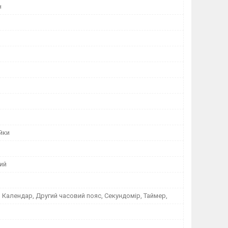
н
йки
ий
 Календар, Другий часовий пояс, Секундомір, Таймер,