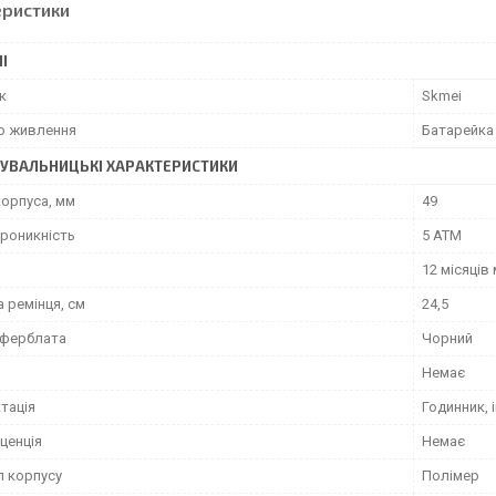
еристики
І
к
Skmei
о живлення
Батарейка
УВАЛЬНИЦЬКІ ХАРАКТЕРИСТИКИ
корпуса, мм
49
роникність
5 ATM
12 місяців
 ремінця, см
24,5
иферблата
Чорний
Немає
тація
Годинник, 
ценція
Немає
л корпусу
Полімер