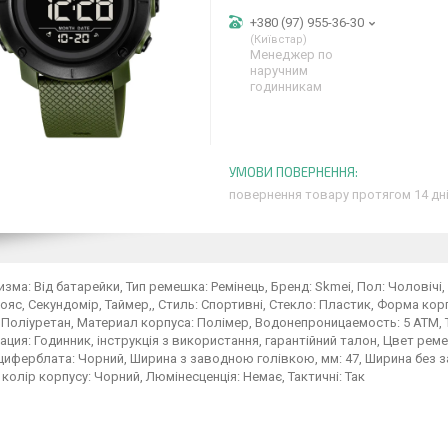
+380 (97) 955-36-30
Київстар
Менеджер по
наручним
годинникам
повернення товару протягом 14 дн
изма: Від батарейки, Тип ремешка: Ремінець, Бренд: Skmei, Пол: Чоловічі
ояс, Секундомір, Таймер,, Стиль: Спортивні, Стекло: Пластик, Форма ко
Поліуретан, Материал корпуса: Полімер, Водонепроницаемость: 5 ATM, Ти
ция: Годинник, інструкція з використання, гарантійний талон, Цвет рем
 циферблата: Чорний, Ширина з заводною голівкою, мм: 47, Ширина без зав
колір корпусу: Чорний, Люмінесценція: Немає, Тактичні: Так