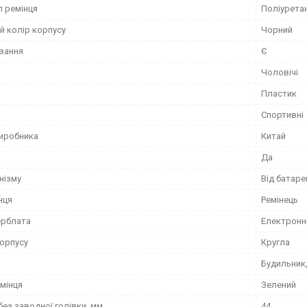
л ремінця
Поліурета
й колір корпусу
Чорний
ування
Є
Чоловічі
Пластик
Спортивні
виробника
Китай
Да
нізму
Від батаре
нця
Ремінець
ерблата
Електронн
орпусу
Кругла
Будильник,
мінця
Зелений
ез заводної голівки, мм
44