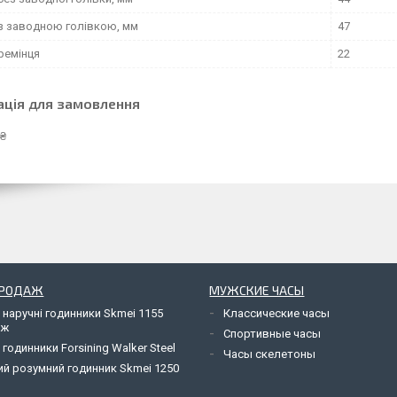
з заводною голівкою, мм
47
ремінця
22
ація для замовлення
 ₴
ПРОДАЖ
МУЖСКИЕ ЧАСЫ
 наручні годинники Skmei 1155
Классические часы
яж
Спортивные часы
 годинники Forsining Walker Steel
Часы скелетоны
ий розумний годинник Skmei 1250