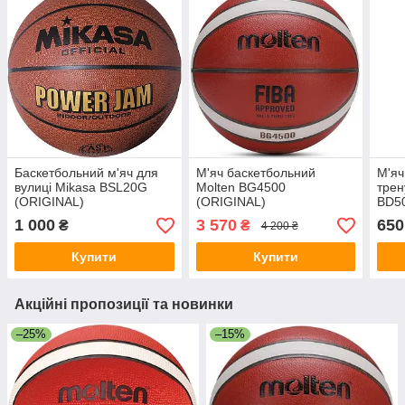
Баскетбольний м'яч для
М'яч баскетбольний
М'яч
вулиці Mikasa BSL20G
Molten BG4500
трен
(ORIGINAL)
(ORIGINAL)
BD5
1 000
3 570
650
₴
₴
4 200 ₴
Купити
Купити
Акційні пропозиції та новинки
–25%
–15%