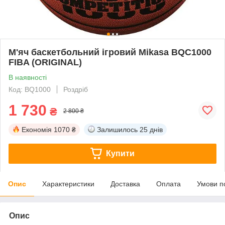
М'яч баскетбольний ігровий Mikasa BQС1000
FIBA (ORIGINAL)
В наявності
Код: BQ1000
Роздріб
1 730
₴
2 800 ₴
Економія
1070 ₴
Залишилось
25 днів
Купити
Опис
Характеристики
Доставка
Оплата
Умови п
Опис